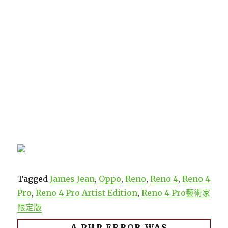
Tagged
James Jean
,
Oppo
,
Reno
,
Reno 4
,
Reno 4
Pro
,
Reno 4 Pro Artist Edition
,
Reno 4 Pro藝術家
限定版
A PHP ERROR WAS