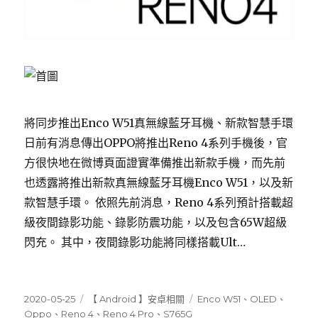
將同步推出Enco W51真無線藍牙耳機、新款智慧手環
日前有消息傳出OPPO將推出Reno 4系列手機後，官
方很快地在微博頁面證實準備推出新款手機，而先前
也透露將推出新款真無線藍牙耳機Enco W51，以及新
款智慧手環。 依照先前消息，Reno 4系列預計搭載超
級夜間錄影功能、錄影防震功能，以及包含65W超級
閃充。 其中，夜間錄影功能將同樣搭載Ult…
發
分
標
2020-05-25
【 Android 】安卓相關
Enco W51
、
OLED
、
佈
類
籤
Oppo
、
Reno 4
、
Reno 4 Pro
、
S765G