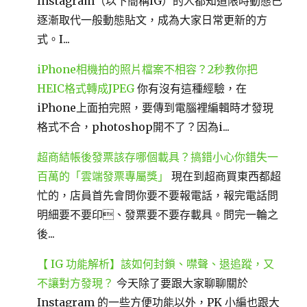
Instagram（以下簡稱IG）的人都知道限時動態已
逐漸取代一般動態貼文，成為大家日常更新的方
式。I...
iPhone相機拍的照片檔案不相容？2秒教你把
HEIC格式轉成JPEG
你有沒有這種經驗，在
iPhone上面拍完照，要傳到電腦裡編輯時才發現
格式不合，photoshop開不了？因為i...
超商結帳後發票該存哪個載具？搞錯小心你錯失一
百萬的「雲端發票專屬獎」
現在到超商買東西都超
忙的，店員首先會問你要不要報電話，報完電話問
明細要不要印、發票要不要存載具。問完一輪之
後...
【 IG 功能解析】該如何封鎖、噤聲、退追蹤，又
不讓對方發現？
今天除了要跟大家聊聊關於
Instagram 的一些方便功能以外，PK 小編也跟大