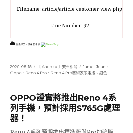
Filename: article/article_customer_view.php
Line Number: 97
合法好文，快速取得 ＠
ContentParty
發
分
標
2020-08-18
【 Android 】安卓相關
James Jean
、
佈
類
籤
Oppo
、
Reno 4 Pro
、
Reno 4 Pro藝術家限定版
、
銀色
日
期:
OPPO證實將推出Reno 4系
列手機，預計採用S765G處理
器！
Reno 4系列預期推出標準版與Pro加強版