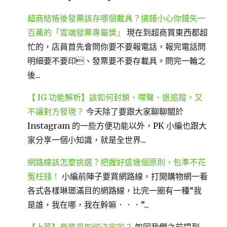
超商結帳後發票該存哪個載具？搞錯小心你錯失一
百萬的「雲端發票專屬獎」
現在到超商買東西都超
忙的，店員首先會問你要不要報電話，報完電話問
明細要不要印、發票要不要存載具。問完一輪之
後...
【 IG 功能解析】該如何封鎖、噤聲、退追蹤，又
不讓對方發現？
今天除了要跟大家聊聊關於
Instagram 的一些方便功能以外，PK 小編也跟大
家分享一個小知識，就是全世界...
網路線該怎麼挑選？把握好這幾個原則，包準不花
冤枉錢！
小編前陣子要買網路線，打開購物網一看
各式各樣琳瑯滿目的網路線，比完一圈有一種“我
是誰，我在哪，我在幹嘛．．．”...
【上篇】音質是如何決定的？
如同我們之前提到