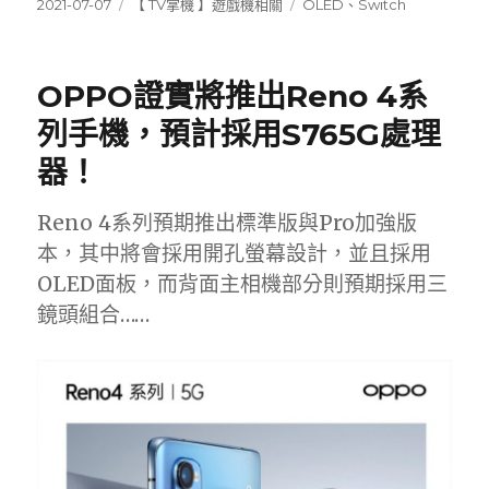
發
分
標
2021-07-07
【 TV掌機 】遊戲機相關
OLED
、
Switch
佈
類
籤
日
期:
OPPO證實將推出Reno 4系
列手機，預計採用S765G處理
器！
Reno 4系列預期推出標準版與Pro加強版
本，其中將會採用開孔螢幕設計，並且採用
OLED面板，而背面主相機部分則預期採用三
鏡頭組合……