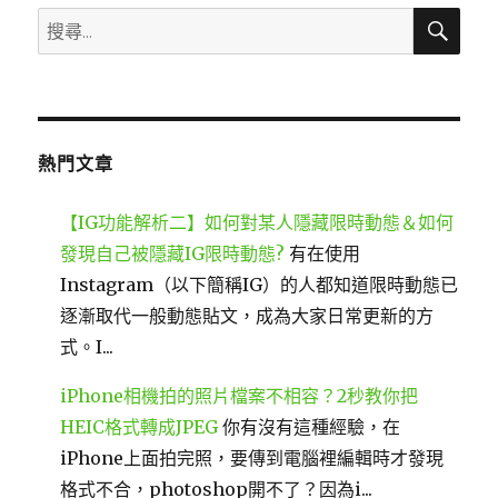
搜
搜
尋
尋
關
鍵
字:
熱門文章
【IG功能解析二】如何對某人隱藏限時動態＆如何
發現自己被隱藏IG限時動態?
有在使用
Instagram（以下簡稱IG）的人都知道限時動態已
逐漸取代一般動態貼文，成為大家日常更新的方
式。I...
iPhone相機拍的照片檔案不相容？2秒教你把
HEIC格式轉成JPEG
你有沒有這種經驗，在
iPhone上面拍完照，要傳到電腦裡編輯時才發現
格式不合，photoshop開不了？因為i...