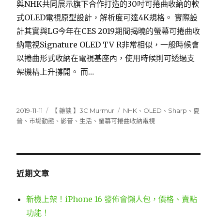
與NHK共同展示旗下合作打造的30吋可捲曲收納的軟
式OLED電視原型設計，解析度可達4K規格。 實際設
計其實與LG今年在CES 2019期間揭曉的螢幕可捲曲收
納電視 Signature OLED TV R非常相似，一般時候會
以捲曲形式收納在電視基座內，使用時候則可透過支
架機構上升撐開。 而…
發
分
標
2019-11-11
【 雜談 】3C Murmur
NHK
、
OLED
、
Sharp
、
夏
佈
類
籤
普
、
市場動態
、
影音
、
生活
、
螢幕可捲曲收納電視
日
期:
近期文章
新機上架！iPhone 16 發佈會懶人包，價格、賣點
功能！