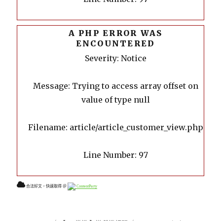
A PHP ERROR WAS
ENCOUNTERED
Severity: Notice
Message: Trying to access array offset on
value of type null
Filename: article/article_customer_view.php
Line Number: 97
合法好文，快速取得 ＠
ContentParty