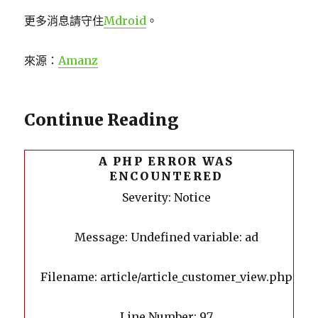
更多消息請守住
Mdroid
。
來源：
Amanz
Continue Reading
A PHP ERROR WAS
ENCOUNTERED
Severity: Notice
Message: Undefined variable: ad
Filename: article/article_customer_view.php
Line Number: 97