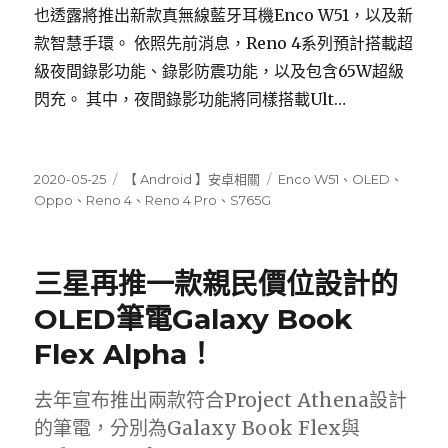
也透露將推出新款真無線藍牙耳機Enco W51，以及新
款智慧手環。 依照先前消息，Reno 4系列預計搭載超
級夜間錄影功能、錄影防震功能，以及包含65W超級
閃充。 其中，夜間錄影功能將同樣搭載Ult…
發
分
標
2020-05-25
【 Android 】安卓相關
Enco W51
、
OLED
、
佈
類
籤
Oppo
、
Reno 4
、
Reno 4 Pro
、
S765G
日
期:
三星再推一款親民價位設計的
OLED筆電Galaxy Book
Flex Alpha！
去年宣布推出兩款符合Project Athena設計
的筆電，分別為Galaxy Book Flex與