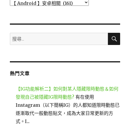
分
類
搜
搜
尋
尋
關
鍵
字:
熱門文章
【IG功能解析二】如何對某人隱藏限時動態＆如何
發現自己被隱藏IG限時動態?
有在使用
Instagram（以下簡稱IG）的人都知道限時動態已
逐漸取代一般動態貼文，成為大家日常更新的方
式。I...