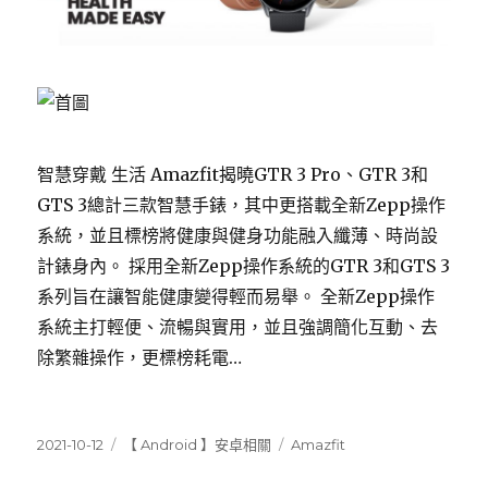
智慧穿戴 生活 Amazfit揭曉GTR 3 Pro、GTR 3和
GTS 3總計三款智慧手錶，其中更搭載全新Zepp操作
系統，並且標榜將健康與健身功能融入纖薄、時尚設
計錶身內。 採用全新Zepp操作系統的GTR 3和GTS 3
系列旨在讓智能健康變得輕而易舉。 全新Zepp操作
系統主打輕便、流暢與實用，並且強調簡化互動、去
除繁雜操作，更標榜耗電…
發
分
標
2021-10-12
【 Android 】安卓相關
Amazfit
佈
類
籤