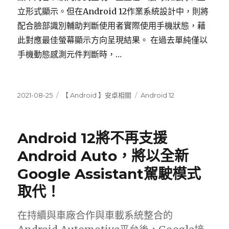
立形式顯示。但在Android 12作業系統設計中，則將
配合臉部識別輔助判斷使用者實際使用手機狀態，藉
此對應最佳螢幕顯示方向呈現結果。 在過去單純僅以
手機動態感測元件判斷時，…
發
分
標
2021-08-25
【 Android 】安卓相關
Android 12
佈
類
籤
日
期:
Android 12將不再支援
Android Auto，將以全新
Google Assistant駕駛模式
取代！
在持續與車廠合作與車載系統整合的