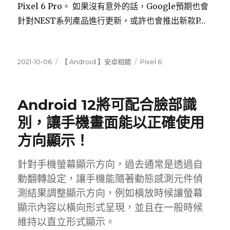
Pixel 6 Pro。 如果沒有意外的話，Google預期也會
針對NEST系列產品進行更新，或許也會推出新款P…
發
分
標
2021-10-06
【 Android 】安卓相關
Pixel 6
佈
類
籤
日
期:
Android 12將可配合臉部識
別，讓手機畫面能以正確使用
方向顯示！
針對手機螢幕顯示方向，過去通常是透過自
動翻轉設定，讓手機能隨著動態感測元件偵
測結果調整顯示方向，例如橫放時候讓螢幕
顯示內容以橫向形式呈現，並且在一般時候
維持以直立形式顯示。