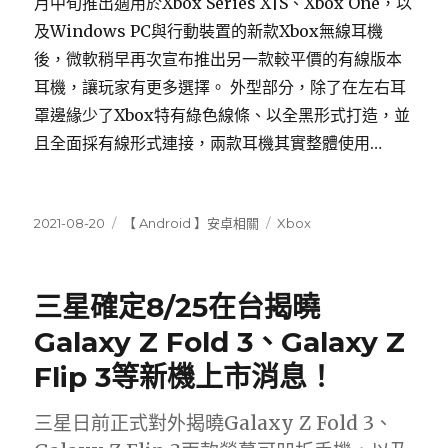
月中旬推出適用於Xbox Series X|S、Xbox One，以
及Windows PC與行動裝置的新款Xbox無線耳機
後，微軟稍早再次宣布推出另一款較平價的有線版本
耳機，讓玩家有更多選擇。 外型部分，除了在左右耳
罩邊緣少了Xbox特有綠色線條、以全黑形式打造，並
且全面採有線形式連接，兩款耳機其實整體使用…
發
分
標
2021-08-20
【 Android 】安卓相關
Xbox
佈
類
籤
日
期:
三星確定8/25在台揭曉
Galaxy Z Fold 3、Galaxy Z
Flip 3等新機上市消息！
三星日前正式對外揭曉Galaxy Z Fold 3、