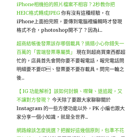
iPhone相機拍的照片檔案不相容？2秒教你把
HEIC格式轉成JPEG
你有沒有這種經驗，在
iPhone上面拍完照，要傳到電腦裡編輯時才發現
格式不合，photoshop開不了？因為i...
超商結帳後發票該存哪個載具？搞錯小心你錯失一
百萬的「雲端發票專屬獎」
現在到超商買東西都超
忙的，店員首先會問你要不要報電話，報完電話問
明細要不要印、發票要不要存載具。問完一輪之
後...
【 IG 功能解析】該如何封鎖、噤聲、退追蹤，又
不讓對方發現？
今天除了要跟大家聊聊關於
Instagram 的一些方便功能以外，PK 小編也跟大
家分享一個小知識，就是全世界...
網路線該怎麼挑選？把握好這幾個原則，包準不花