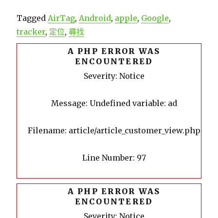
Tagged
AirTag
,
Android
,
apple
,
Google
,
tracker
,
定位
,
尋找
A PHP ERROR WAS
ENCOUNTERED
Severity: Notice
Message: Undefined variable: ad
Filename: article/article_customer_view.php
Line Number: 97
A PHP ERROR WAS
ENCOUNTERED
Severity: Notice