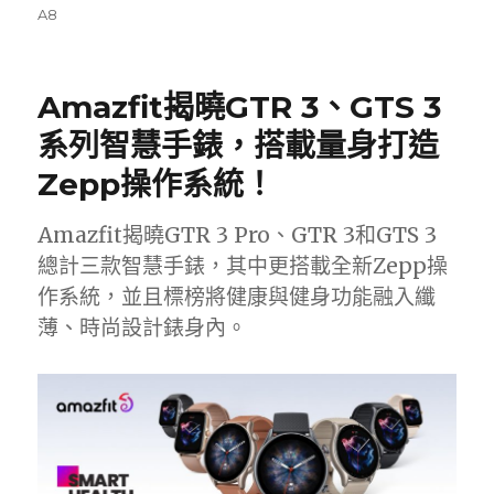
佈
類
籤
A8
日
期:
Amazfit揭曉GTR 3、GTS 3
系列智慧手錶，搭載量身打造
Zepp操作系統！
Amazfit揭曉GTR 3 Pro、GTR 3和GTS 3
總計三款智慧手錶，其中更搭載全新Zepp操
作系統，並且標榜將健康與健身功能融入纖
薄、時尚設計錶身內。