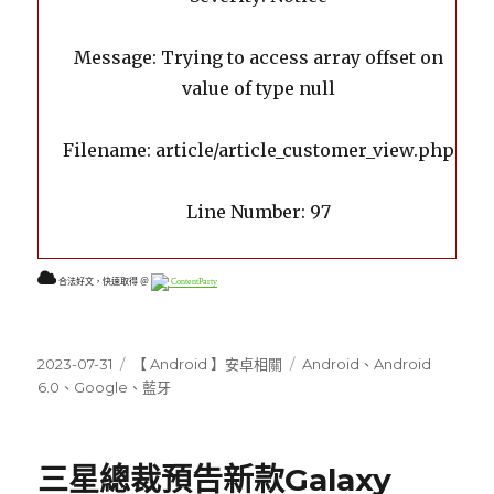
Message: Trying to access array offset on
value of type null
Filename: article/article_customer_view.php
Line Number: 97
合法好文，快速取得 ＠
ContentParty
發
分
標
2023-07-31
【 Android 】安卓相關
Android
、
Android
佈
類
籤
6.0
、
Google
、
藍牙
日
期:
三星總裁預告新款Galaxy