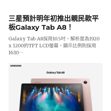
佈
類
籤
日
期:
三星預計明年初推出親民款平
板Galaxy Tab A8！
Galaxy Tab A8採用10.5吋、解析度為1920
x 1200的TFT LCD螢幕，顯示比例則採用
16:10⋯