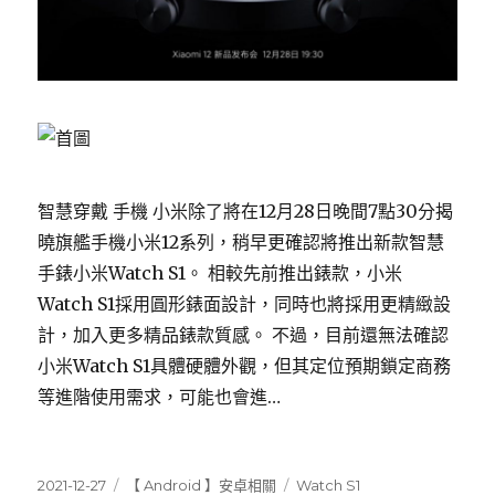
智慧穿戴 手機 小米除了將在12月28日晚間7點30分揭
曉旗艦手機小米12系列，稍早更確認將推出新款智慧
手錶小米Watch S1。 相較先前推出錶款，小米
Watch S1採用圓形錶面設計，同時也將採用更精緻設
計，加入更多精品錶款質感。 不過，目前還無法確認
小米Watch S1具體硬體外觀，但其定位預期鎖定商務
等進階使用需求，可能也會進…
發
分
標
2021-12-27
【 Android 】安卓相關
Watch S1