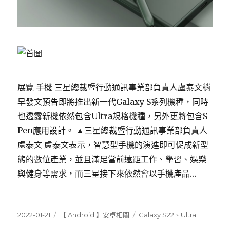
展覽 手機 三星總裁暨行動通訊事業部負責人盧泰文稍
早發文預告即將推出新一代Galaxy S系列機種，同時
也透露新機依然包含Ultra規格機種，另外更將包含S
Pen應用設計。 ▲三星總裁暨行動通訊事業部負責人
盧泰文 盧泰文表示，智慧型手機的演進即可促成新型
態的數位產業，並且滿足當前遠距工作、學習、娛樂
與健身等需求，而三星接下來依然會以手機產品…
發
分
標
2022-01-21
【 Android 】安卓相關
Galaxy S22
、
Ultra
佈
類
籤