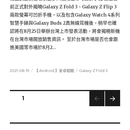
前正式對外揭曉Galaxy Z Fold 3、Galaxy Z Flip 3
兩款螢幕可凹折手機，以及包含Galaxy Watch 4系列
智慧手錶與Galaxy Buds 2真無線耳機後，稍早也確
認將在8月25日舉辦台灣上市發表活動，將會揭曉新機
在台灣市場開放銷售資訊。 至於台灣市場是否也會跟
進美國等市場於8月2…
發
分
標
2021-08-19
【 Android 】安卓相關
Galaxy Z Fold 3
佈
類
籤
日
期:
文
頁次
1
下一
章
頁
導