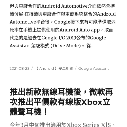
但與車廠合作的Android Automotive介面依然會持
續發展 在持續與車廠合作與車載系統整合的Android
Automotive平台後，Google接下來有可能準備取消
原本在手機上提供使用的Android Auto app，取而
代之的是過去在Google I/O 2019公布的Google
Assistant駕駛模式 (Drive Mode)。 從…
發
分
標
2021-08-23
【 Android 】安卓相關
Google Assistant
佈
類
籤
日
期:
推出新款無線耳機後，微軟再
次推出平價款有線版Xbox立
體聲耳機！
今年3月中旬推出適用於Xbox Series X|S、