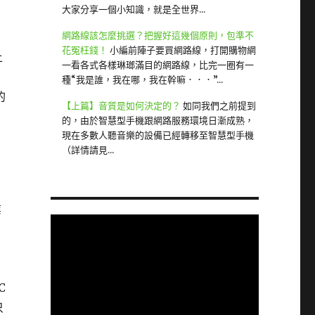
大家分享一個小知識，就是全世界...
網路線該怎麼挑選？把握好這幾個原則，包準不
花冤枉錢！
小編前陣子要買網路線，打開購物網
上
一看各式各樣琳瑯滿目的網路線，比完一圈有一
種“我是誰，我在哪，我在幹嘛．．．”...
的
【上篇】音質是如何決定的？
如同我們之前提到
的，由於智慧型手機跟網路服務環境日漸成熟，
現在多數人聽音樂的設備已經轉移至智慧型手機
（詳情請見...
業
C
只