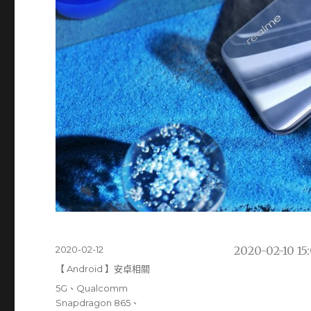
發
2020-02-12
2020-02-10 15:
佈
分
【 Android 】安卓相關
日
類
標
5G
、
Qualcomm
期:
籤
Snapdragon 865
、