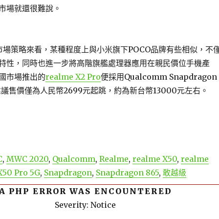
市場就還很難說。
e的市場策略來看，某種程度上與小米旗下POCO品牌有些相似，不
特性，同時也進一步將高階旗艦處理器應用在親民價位手機產
國市場推出的
realme X2 Pro
便採用Qualcomm Snapdragon
建議售價僅為人民幣2699元起跳，約為新台幣13000元左右。
C
,
MWC 2020
,
Qualcomm
,
Realme
,
realme X50
,
realme
X50 Pro 5G
,
Snapdragon
,
Snapdragon 865
,
敢越級
A PHP ERROR WAS ENCOUNTERED
Severity: Notice