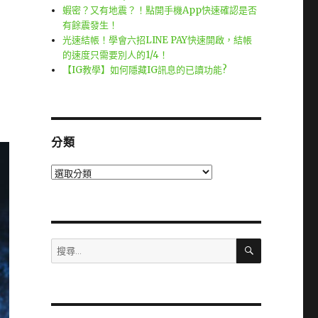
蝦密？又有地震？！點開手機App快速確認是否
有餘震發生！
光速結帳！學會六招LINE PAY快速開啟，結帳
的速度只需要別人的1/4！
【IG教學】如何隱藏IG訊息的已讀功能?
分類
分
類
搜
搜
尋
尋
關
鍵
字: