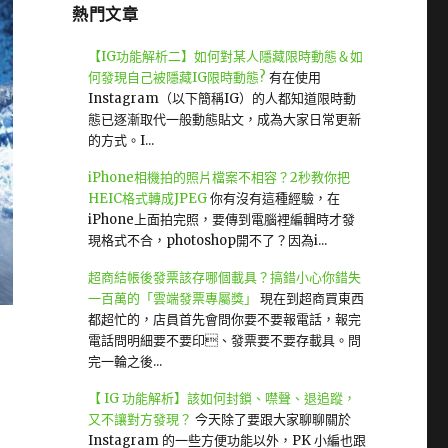
熱門文章
【IG功能解析二】如何對某人隱藏限時動態＆如
何發現自己被隱藏IG限時動態?
有在使用
Instagram（以下簡稱IG）的人都知道限時動
態已逐漸取代一般動態貼文，成為大家日常更新
的方式。I...
iPhone相機拍的照片檔案不相容？2秒教你把
HEIC格式轉成JPEG
你有沒有這種經驗，在
iPhone上面拍完照，要傳到電腦裡編輯時才發
現格式不合，photoshop開不了？因為i...
超商結帳後發票該存哪個載具？搞錯小心你錯失
一百萬的「雲端發票專屬獎」
現在到超商買東西
都超忙的，店員首先會問你要不要報電話，報完
電話問明細要不要印、發票要不要存載具。問
完一輪之後...
【 IG 功能解析】該如何封鎖、噤聲、退追蹤，
又不讓對方發現？
今天除了要跟大家聊聊關於
Instagram 的一些方便功能以外，PK 小編也跟