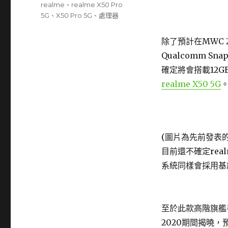
realme
、
realme X50 Pro
5G
、
X50 Pro 5G
、
處理器
除了預計在MWC 
Qualcomm Sn
確定將會搭載12G
realme X50 5G
(圖片為先前發表
目前還不確定rea
系統同樣會採用基於A
至於此款高階旗艦
2020期間揭曉