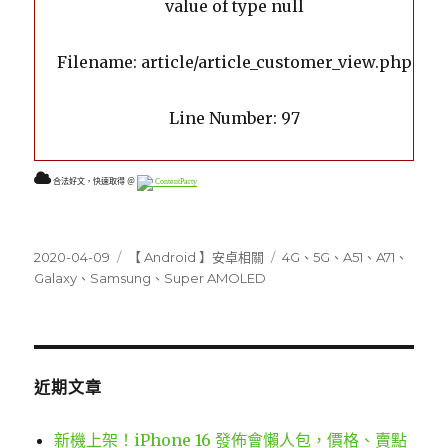
value of type null
Filename: article/article_customer_view.php
Line Number: 97
合法好文，快速取得 ＠
ContentParty
發
分
標
2020-04-09
【 Android 】安卓相關
4G
、
5G
、
A51
、
A71
、
佈
類
籤
Galaxy
、
Samsung
、
Super AMOLED
日
期:
近期文章
新機上架！iPhone 16 發佈會懶人包，價格、賣點