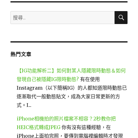
搜
搜
尋
尋
關
鍵
字:
熱門文章
【IG功能解析二】如何對某人隱藏限時動態＆如何
發現自己被隱藏IG限時動態?
有在使用
Instagram（以下簡稱IG）的人都知道限時動態已
逐漸取代一般動態貼文，成為大家日常更新的方
式。I...
iPhone相機拍的照片檔案不相容？2秒教你把
HEIC格式轉成JPEG
你有沒有這種經驗，在
iPhone上面拍完照，要傳到電腦裡編輯時才發現