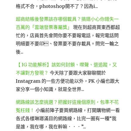
格式不合，photoshop開不了？因為i...
超商結帳後發票該存哪個載具？搞錯小心你錯失一
百萬的「雲端發票專屬獎」
現在到超商買東西都超
忙的，店員首先會問你要不要報電話，報完電話問
明細要不要印、發票要不要存載具。問完一輪之
後...
【 IG 功能解析】該如何封鎖、噤聲、退追蹤，又
不讓對方發現？
今天除了要跟大家聊聊關於
Instagram 的一些方便功能以外，PK 小編也跟大
家分享一個小知識，就是全世界...
網路線該怎麼挑選？把握好這幾個原則，包準不花
冤枉錢！
小編前陣子要買網路線，打開購物網一看
各式各樣琳瑯滿目的網路線，比完一圈有一種“我
是誰，我在哪，我在幹嘛．．．”...