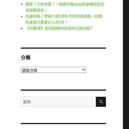
蝦密？又有地震？！點開手機App快速確認是否
有餘震發生！
光速結帳！學會六招LINE PAY快速開啟，結帳
的速度只需要別人的1/4！
【IG教學】如何隱藏IG訊息的已讀功能?
分類
分
類
搜
搜
尋
尋
關
鍵
字: