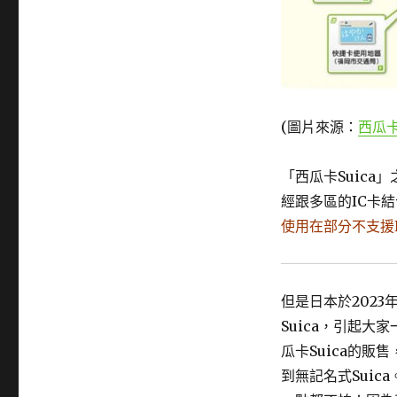
(圖片來源：
西瓜卡 
「西瓜卡Suic
經跟多區的IC卡
使用在部分不支援
但是日本於2023
Suica，引起大
瓜卡Suica的
到無記名式Sui