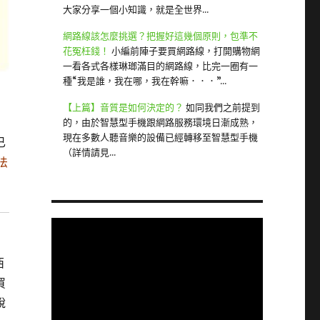
大家分享一個小知識，就是全世界...
網路線該怎麼挑選？把握好這幾個原則，包準不
花冤枉錢！
小編前陣子要買網路線，打開購物網
一看各式各樣琳瑯滿目的網路線，比完一圈有一
種“我是誰，我在哪，我在幹嘛．．．”...
【上篇】音質是如何決定的？
如同我們之前提到
的，由於智慧型手機跟網路服務環境日漸成熟，
現在多數人聽音樂的設備已經轉移至智慧型手機
已
（詳情請見...
無法
西
買
說