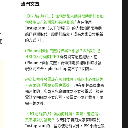
熱門文章
【IG功能解析二】如何對某人隱藏限時動態＆如
何發現自己被隱藏IG限時動態?
有在使用
Instagram（以下簡稱IG）的人都知道限時動
-
態已逐漸取代一般動態貼文，成為大家日常更新
的方式。I...
用
iPhone相機拍的照片檔案不相容？2秒教你把
HEIC格式轉成JPEG
你有沒有這種經驗，在
iPhone上面拍完照，要傳到電腦裡編輯時才發
現格式不合，photoshop開不了？因為i...
超商結帳後發票該存哪個載具？搞錯小心你錯失
一百萬的「雲端發票專屬獎」
現在到超商買東西
都超忙的，店員首先會問你要不要報電話，報完
電話問明細要不要印、發票要不要存載具。問
完一輪之後...
【 IG 功能解析】該如何封鎖、噤聲、退追蹤，
又不讓對方發現？
今天除了要跟大家聊聊關於
Instagram 的一些方便功能以外，PK 小編也跟