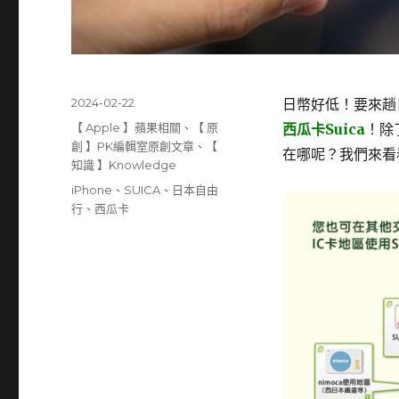
發
2024-02-22
日幣好低！要來趟
佈
分
【 Apple 】蘋果相關
、
【 原
西瓜卡Suica
！除
日
類
創 】PK編輯室原創文章
、
【
在哪呢？我們來看
期:
知識 】Knowledge
標
iPhone
、
SUICA
、
日本自由
籤
行
、
西瓜卡