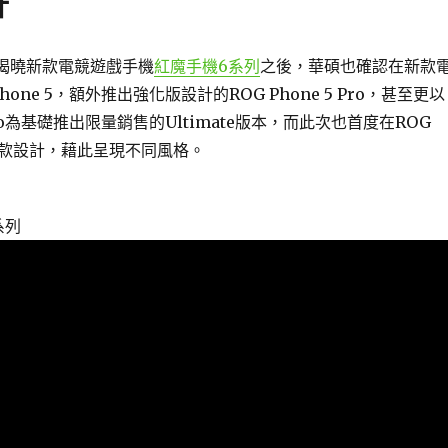
計
先揭曉新款電競遊戲手機
紅魔手機6系列
之後，華碩也確認在新款
hone 5，額外推出強化版設計的ROG Phone 5 Pro，甚至更以
5 Pro為基礎推出限量銷售的Ultimate版本，而此次也首度在ROG
白色款設計，藉此呈現不同風格。
系列