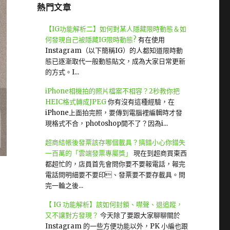
熱門文章
【IG功能解析二】如何對某人隱藏限時動態＆如
何發現自己被隱藏IG限時動態?
有在使用
Instagram（以下簡稱IG）的人都知道限時動
態已逐漸取代一般動態貼文，成為大家日常更新
的方式。I...
iPhone相機拍的照片檔案不相容？2秒教你把
HEIC格式轉成JPEG
你有沒有這種經驗，在
iPhone上面拍完照，要傳到電腦裡編輯時才發
現格式不合，photoshop開不了？因為i...
超商結帳後發票該存哪個載具？搞錯小心你錯失
一百萬的「雲端發票專屬獎」
現在到超商買東西
都超忙的，店員首先會問你要不要報電話，報完
電話問明細要不要印、發票要不要存載具。問
完一輪之後...
【 IG 功能解析】該如何封鎖、噤聲、退追蹤，
又不讓對方發現？
今天除了要跟大家聊聊關於
Instagram 的一些方便功能以外，PK 小編也跟