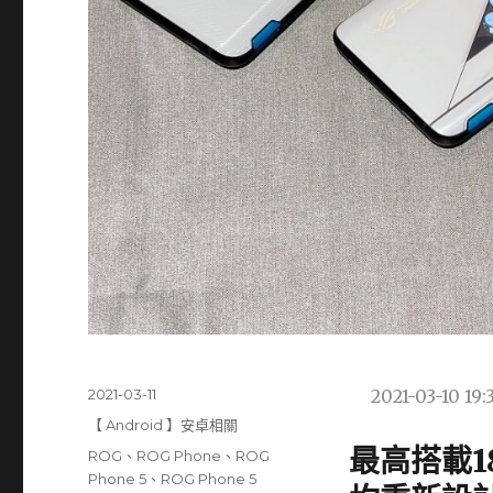
發
2021-03-11
2021-03-10 19:
佈
分
【 Android 】安卓相關
日
類
最高搭載1
標
ROG
、
ROG Phone
、
ROG
期:
籤
Phone 5
、
ROG Phone 5