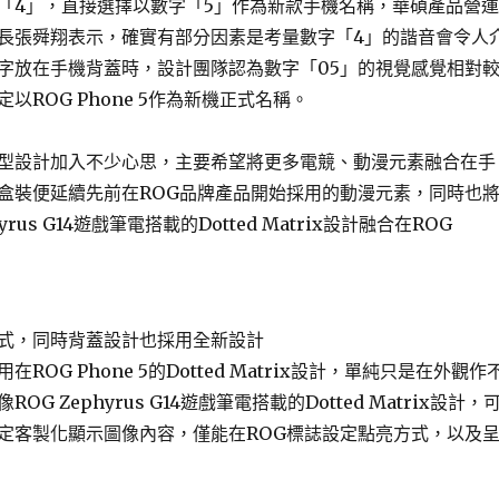
「4」，直接選擇以數字「5」作為新款手機名稱，華碩產品營運
長張舜翔表示，確實有部分因素是考量數字「4」的諧音會令人
字放在手機背蓋時，設計團隊認為數字「05」的視覺感覺相對
以ROG Phone 5作為新機正式名稱。
型設計加入不少心思，主要希望將更多電競、動漫元素融合在手
盒裝便延續先前在ROG品牌產品開始採用的動漫元素，同時也
yrus G14遊戲筆電搭載的Dotted Matrix設計融合在ROG
式，同時背蓋設計也採用全新設計
ROG Phone 5的Dotted Matrix設計，單純只是在外觀作
G Zephyrus G14遊戲筆電搭載的Dotted Matrix設計，
定客製化顯示圖像內容，僅能在ROG標誌設定點亮方式，以及