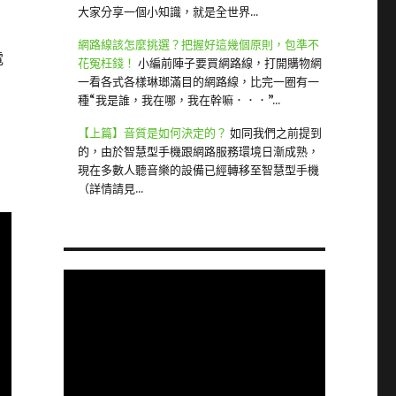
大家分享一個小知識，就是全世界...
網路線該怎麼挑選？把握好這幾個原則，包準不
電
花冤枉錢！
小編前陣子要買網路線，打開購物網
一看各式各樣琳瑯滿目的網路線，比完一圈有一
種“我是誰，我在哪，我在幹嘛．．．”...
【上篇】音質是如何決定的？
如同我們之前提到
的，由於智慧型手機跟網路服務環境日漸成熟，
現在多數人聽音樂的設備已經轉移至智慧型手機
（詳情請見...