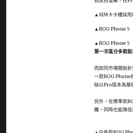
為黑白螢幕，在P
▲SIM卡卡槽採
▲ROG Phone 5
▲ROG Phone 5
第一次區分多款設
而如同市場開始針
一款ROG Pho
絲以Pro版本為基
另外，在標準款RO
購，同時也能降低R
▲白色款ROG Pho