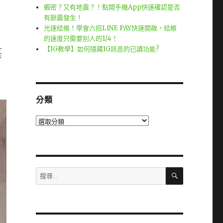
蝦密？又有地震？！點開手機App快速確認是否
有餘震發生！
光速結帳！學會六招LINE PAY快速開啟，結帳
的速度只需要別人的1/4！
【IG教學】如何隱藏IG訊息的已讀功能?
甚
分類
分
類
搜
搜
尋
尋
關
鍵
字: