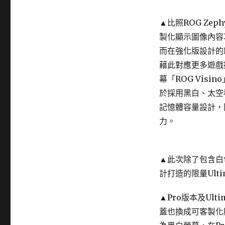
▲比照ROG Zeph
製化顯示圖像內容
而在強化版設計的R
藉此對應更多遊戲
幕「ROG Vis
於採用黑白、太空科技
記憶體容量設計，
力。
▲此次除了包含白
計打造的限量Ulti
▲Pro版本及Ul
蓋也換成可客製化顯