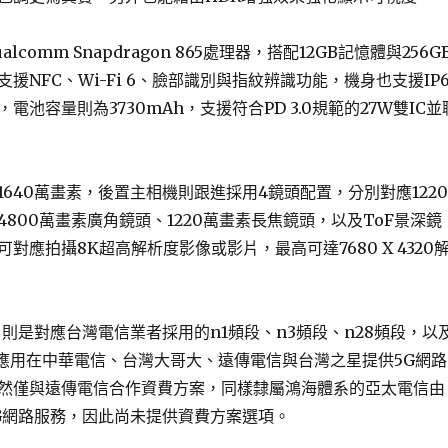
comm Snapdragon 865處理器，搭配12GB記憶體與256G
援NFC、Wi-Fi 6、臉部識別與指紋辨識功能，機身也支援IP6
電池容量則為3730mAh，支援符合PD 3.0規範的27W雙IC並
640萬畫素，後置主相機則跟進採用4鏡頭配置，分別對應1220
800萬畫素廣角鏡頭、1220萬畫素長焦鏡頭，以及ToF景深鏡
對應拍攝8K超高解析度影像或影片，最高可達7680 X 4320
，則是對應台灣電信業者採用的n1頻段、n3頻段、n28頻段，以
可應用在中華電信、台灣大哥大、遠傳電信與台灣之星提供5G網路
然僅與遠傳電信合作資費方案，同樣隸屬鴻海體系的亞太電信由
G網路服務，因此尚未提供資費方案選項。