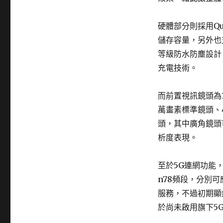
硬體部分則採用Qual
儲存容量，另外也支
等級防水防塵設計，
充電技術。
而前置視訊鏡頭為1
萬畫素標準鏡頭、4
頭，其中廣角鏡頭可
析度表現。
至於5G連網功能
n78頻段，分別
服務，不過初期顯
於尚未啟用旗下5