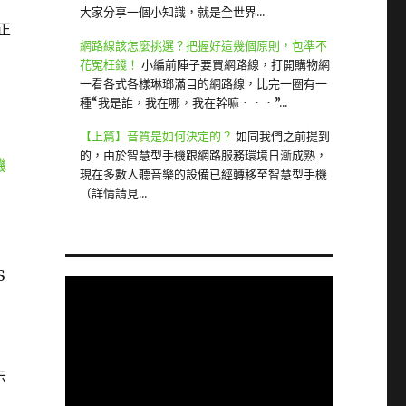
大家分享一個小知識，就是全世界...
)正
網路線該怎麼挑選？把握好這幾個原則，包準不
花冤枉錢！
小編前陣子要買網路線，打開購物網
一看各式各樣琳瑯滿目的網路線，比完一圈有一
種“我是誰，我在哪，我在幹嘛．．．”...
【上篇】音質是如何決定的？
如同我們之前提到
的，由於智慧型手機跟網路服務環境日漸成熟，
現在多數人聽音樂的設備已經轉移至智慧型手機
（詳情請見...
，
S
示