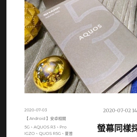
發
2020-07-03
2020-07-02 14
佈
分
【 Android 】安卓相關
日
類
螢幕同樣
標
5G
、
AQUOS R3
、
Pro
期:
籤
IGZO
、
QUOS R5G
、
夏普