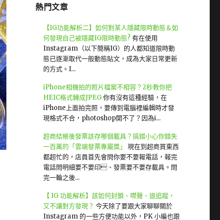
熱門文章
【IG功能解析二】如何對某人隱藏限時動態＆如
何發現自己被隱藏IG限時動態?
有在使用
Instagram（以下簡稱IG）的人都知道限時動
態已逐漸取代一般動態貼文，成為大家日常更新
的方式。I...
iPhone相機拍的照片檔案不相容？2秒教你把
HEIC格式轉成JPEG
你有沒有這種經驗，在
iPhone上面拍完照，要傳到電腦裡編輯時才發
現格式不合，photoshop開不了？因為i...
超商結帳後發票該存哪個載具？搞錯小心你錯失
一百萬的「雲端發票專屬獎」
現在到超商買東西
都超忙的，店員首先會問你要不要報電話，報完
電話問明細要不要印、發票要不要存載具。問
完一輪之後...
【 IG 功能解析】該如何封鎖、噤聲、退追蹤，
又不讓對方發現？
今天除了要跟大家聊聊關於
Instagram 的一些方便功能以外，PK 小編也跟