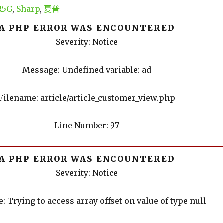
R5G
,
Sharp
,
夏普
A PHP ERROR WAS ENCOUNTERED
Severity: Notice
Message: Undefined variable: ad
Filename: article/article_customer_view.php
Line Number: 97
A PHP ERROR WAS ENCOUNTERED
Severity: Notice
 Trying to access array offset on value of type null