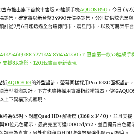
旬宣布推出旗下首款市售版5G連網手機
AQUOS R5G
，今日 (7/2
場銷售，確定將以新台幣34990元價格銷售，分別提供炫光黑與
預計從7月6日起透過全台遠傳門市、震旦門市，以及可購樂平台
用貼近
AQUOS R3
的外型設計，螢幕同樣採用Pro IGZO面板設計
滴造型瀏海設計，下方也維持採用實體指紋辨識器，使得AQUO
是以上下異構形式呈現。
規格為6.5吋、對應Quad HD+解析度 (3168 x 1440)，並且支援
率與10位元色顯示，最高亮度可達1000cd/m2，並且提昇白色顯
色調更為真實，另外也能藉由HDR增強效果強化顯示可視度。