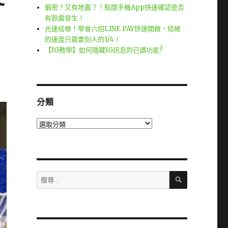
蝦密？又有地震？！點開手機App快速確認是否
有餘震發生！
光速結帳！學會六招LINE PAY快速開啟，結帳
的速度只需要別人的1/4！
【IG教學】如何隱藏IG訊息的已讀功能?
分類
分
類
搜
搜
尋
尋
關
鍵
字: