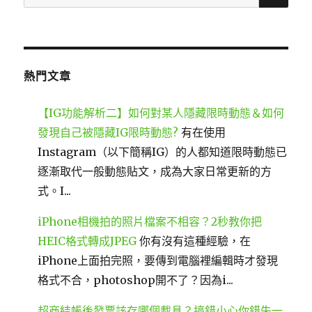
尋
關
鍵
字:
熱門文章
【IG功能解析二】如何對某人隱藏限時動態＆如何
發現自己被隱藏IG限時動態?
有在使用
Instagram（以下簡稱IG）的人都知道限時動態已
逐漸取代一般動態貼文，成為大家日常更新的方
式。I...
iPhone相機拍的照片檔案不相容？2秒教你把
HEIC格式轉成JPEG
你有沒有這種經驗，在
iPhone上面拍完照，要傳到電腦裡編輯時才發現
格式不合，photoshop開不了？因為i...
超商結帳後發票該存哪個載具？搞錯小心你錯失一