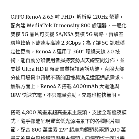
OPPO Reno4 Z 6.5 吋 FHD+ 解析度 120Hz 螢幕，
配內建 MediaTek Dimensity 800 處理器，一體化
雙模 5G 晶片可支援 SA/NSA 雙模 5G 網路，實驗室
環境峰值下載速度高達 2.3Gbps；為了讓 5G 訊號穩
定性更高，Reno4 Z 運用了 360° 環繞天線 2.0 技
術，能自動分辨使用者握持姿勢與天線空間分佈，並
支援 Ultra HD 即時高畫質視訊通話功能，克服大部
分使用場景中訊號不穩的困擾與滿足遠距通訊需求。
續航方面上，Reno4 Z 搭載 4000mAh 大電池與
18W 快速充電，不只電量強勁，充電也暢快無阻。
搭載 4,800 萬畫素超高畫素主鏡頭，支援全新極夜模
式，隨手都能呈現豐富低光源場景下的各種照片細
節，配合 800 萬畫素 119° 超廣角鏡頭與兩顆 200 萬
畫素的黑白風格鏡頭與復古鏡頭，四鏡頭協力可以完