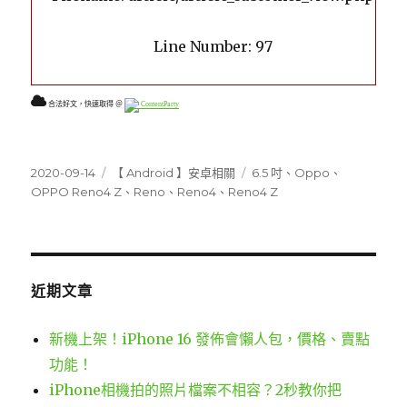
Line Number: 97
合法好文，快速取得 ＠
ContentParty
發
分
標
2020-09-14
【 Android 】安卓相關
6.5 吋
、
Oppo
、
佈
類
籤
OPPO Reno4 Z
、
Reno
、
Reno4
、
Reno4 Z
日
期:
近期文章
新機上架！iPhone 16 發佈會懶人包，價格、賣點
功能！
iPhone相機拍的照片檔案不相容？2秒教你把