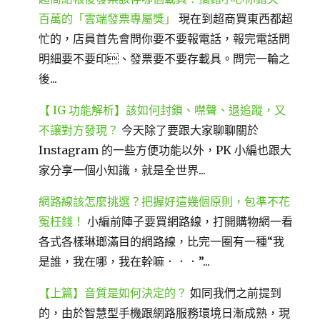
百萬的「雲端發票專屬獎」
現在到超商買東西都超
忙的，店員首先會問你要不要報電話，報完電話問
明細要不要印、發票要不要存載具。問完一輪之
後...
【 IG 功能解析】該如何封鎖、噤聲、退追蹤，又
不讓對方發現？
今天除了要跟大家聊聊關於
Instagram 的一些方便功能以外，PK 小編也跟大
家分享一個小知識，就是全世界...
網路線該怎麼挑選？把握好這幾個原則，包準不花
冤枉錢！
小編前陣子要買網路線，打開購物網一看
各式各樣琳瑯滿目的網路線，比完一圈有一種“我
是誰，我在哪，我在幹嘛．．．”...
【上篇】音質是如何決定的？
如同我們之前提到
的，由於智慧型手機跟網路服務環境日漸成熟，現