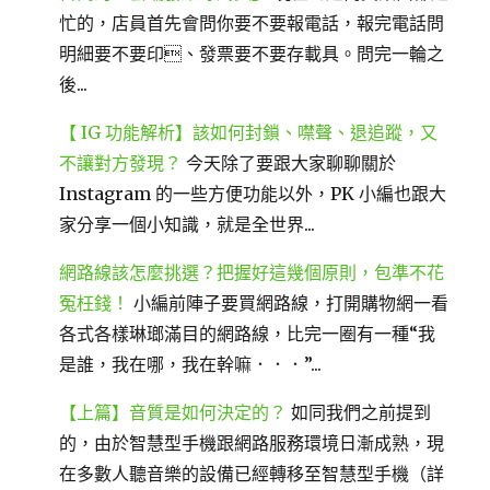
忙的，店員首先會問你要不要報電話，報完電話問
明細要不要印、發票要不要存載具。問完一輪之
後...
【 IG 功能解析】該如何封鎖、噤聲、退追蹤，又
不讓對方發現？
今天除了要跟大家聊聊關於
Instagram 的一些方便功能以外，PK 小編也跟大
家分享一個小知識，就是全世界...
網路線該怎麼挑選？把握好這幾個原則，包準不花
冤枉錢！
小編前陣子要買網路線，打開購物網一看
各式各樣琳瑯滿目的網路線，比完一圈有一種“我
是誰，我在哪，我在幹嘛．．．”...
【上篇】音質是如何決定的？
如同我們之前提到
的，由於智慧型手機跟網路服務環境日漸成熟，現
在多數人聽音樂的設備已經轉移至智慧型手機（詳