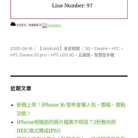
Line Number: 97
合法好文，快速取得 ＠
ContentParty
發
分
標
2020-06-16
【 Android 】安卓相關
5G
、
Desire
、
HTC
、
佈
類
籤
HTC Desire 20 pro
、
HTC U20 5G
、
五鏡頭
、
智慧型手機
日
期:
近期文章
新機上架！iPhone 16 發佈會懶人包，價格、賣點
功能！
iPhone相機拍的照片檔案不相容？2秒教你把
HEIC格式轉成JPEG