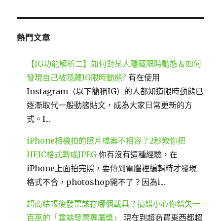
關
鍵
字:
熱門文章
【IG功能解析二】如何對某人隱藏限時動態＆如何
發現自己被隱藏IG限時動態?
有在使用
Instagram（以下簡稱IG）的人都知道限時動態已
逐漸取代一般動態貼文，成為大家日常更新的方
式。I...
iPhone相機拍的照片檔案不相容？2秒教你把
HEIC格式轉成JPEG
你有沒有這種經驗，在
iPhone上面拍完照，要傳到電腦裡編輯時才發現
格式不合，photoshop開不了？因為i...
超商結帳後發票該存哪個載具？搞錯小心你錯失一
百萬的「雲端發票專屬獎」
現在到超商買東西都超