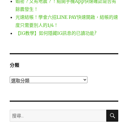
蝦密？又有地震？！點開手機App快速確認是否有
餘震發生！
光速結帳！學會六招LINE PAY快速開啟，結帳的速
度只需要別人的1/4！
【IG教學】如何隱藏IG訊息的已讀功能?
分類
分
類
搜
搜
尋
尋