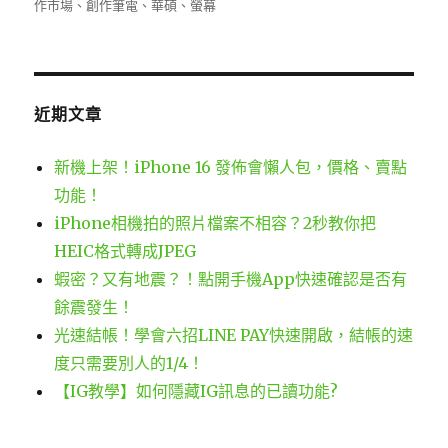
佈
類
籤
作市場
、
創作筆電
、
華碩
、
螢幕
日
期:
近期文章
新機上架！iPhone 16 發佈會懶人包，價格、賣點
功能！
iPhone相機拍的照片檔案不相容？2秒教你把
HEIC格式轉成JPEG
蝦密？又有地震？！點開手機App快速確認是否有
餘震發生！
光速結帳！學會六招LINE PAY快速開啟，結帳的速
度只需要別人的1/4！
【IG教學】如何隱藏IG訊息的已讀功能?