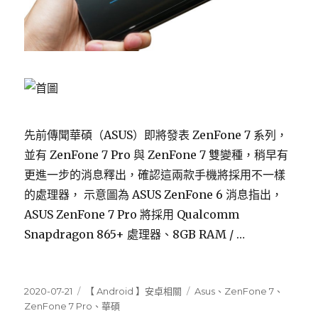
先前傳聞華碩（ASUS）即將發表 ZenFone 7 系列，
並有 ZenFone 7 Pro 與 ZenFone 7 雙變種，稍早有
更進一步的消息釋出，確認這兩款手機將採用不一樣
的處理器， 示意圖為 ASUS ZenFone 6 消息指出，
ASUS ZenFone 7 Pro 將採用 Qualcomm
Snapdragon 865+ 處理器、8GB RAM / …
發
分
標
2020-07-21
【 Android 】安卓相關
Asus
、
ZenFone 7
、
佈
類
籤
ZenFone 7 Pro
、
華碩