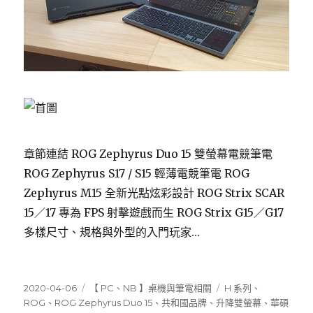
章節連結 ROG Zephyrus Duo 15 雙螢幕電競筆電
ROG Zephyrus S17 / S15 輕薄電競筆電 ROG
Zephyrus M15 全新光點炫彩設計 ROG Strix SCAR
15／17 專為 FPS 射擊遊戲而生 ROG Strix G15／G17
多樣尺寸、規格與外型的入門玩家…
發
分
標
2020-04-06
【 PC、NB 】桌機與筆電相關
H 系列
、
佈
類
籤
ROG
、
ROG Zephyrus Duo 15
、
共和國品牌
、
升降雙螢幕
、
華碩