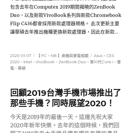
包含去年在Computex 2019期間揭曉的ZenBook
Duo，以及新款VivoBook系列與新款Chromebook
Flip C436都會採用新款處理器規格。 此次更新主要
讓華碩去年推出機種更換新款處理器，因此在新款…
發
分
標
2020-01-07
【 PC、NB 】桌機與筆電相關
Asus
、
CES
佈
類
籤
2020
、
Intel
、
VivoBook
、
ZenBook Duo
、
第10代Core i
、
筆
日
電
、
華碩
期:
回顧2019台灣手機市場推出了
那些手機？同時展望2020！
今天是2019年的最後一天，這邊先祝大家
2020年新年快樂。去年的這個時候，我們回