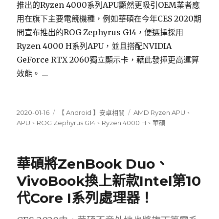
推出的Ryzen 4000系列APU顯然更吸引OEM業者應
用在旗下主要電競機種，例如華碩在今年CES 2020期
間宣布推出的ROG Zephyrus G14，便選擇採用
Ryzen 4000 H系列APU，並且搭配NVIDIA
GeForce RTX 2060獨立顯示卡，藉此發揮更高運算
效能。 …
發
分
標
2020-01-16
【 Android 】安卓相關
AMD Ryzen APU
、
佈
類
籤
APU
、
ROG Zephyrus G14
、
Ryzen 4000 H
、
華碩
日
期:
華碩將ZenBook Duo、
VivoBook換上新款Intel第10
代Core I系列處理器！