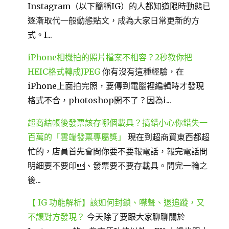
Instagram（以下簡稱IG）的人都知道限時動態已
逐漸取代一般動態貼文，成為大家日常更新的方
式。I...
iPhone相機拍的照片檔案不相容？2秒教你把
HEIC格式轉成JPEG
你有沒有這種經驗，在
iPhone上面拍完照，要傳到電腦裡編輯時才發現
格式不合，photoshop開不了？因為i...
超商結帳後發票該存哪個載具？搞錯小心你錯失一
百萬的「雲端發票專屬獎」
現在到超商買東西都超
忙的，店員首先會問你要不要報電話，報完電話問
明細要不要印、發票要不要存載具。問完一輪之
後...
【 IG 功能解析】該如何封鎖、噤聲、退追蹤，又
不讓對方發現？
今天除了要跟大家聊聊關於