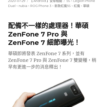
發
分
標
2020-07-29
【 Android 】安卓相關
5S
、
Legion Phone
佈
類
籤
Duel
、
nubia
、
ROG Phone 3
、
新款紅魔5S
、
紅魔
、
華碩
日
期:
配備不一樣的處理器！華碩
ZenFone 7 Pro 與
ZenFone 7 細節曝光！
華碩即將發表 ZenFone 7 系列，並有
ZenFone 7 Pro 與 ZenFone 7 雙變種，稍
早有更進一步的消息釋出！