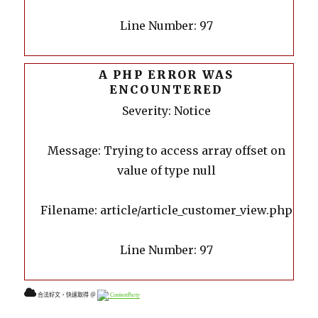
Line Number: 97
A PHP ERROR WAS
ENCOUNTERED
Severity: Notice
Message: Trying to access array offset on
value of type null
Filename: article/article_customer_view.php
Line Number: 97
合法好文，快速取得 ＠
ContentParty