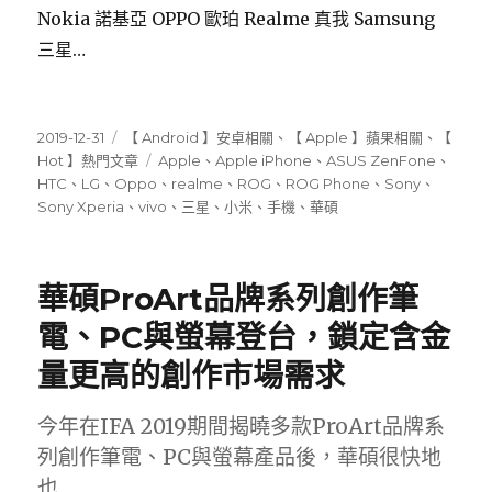
Nokia 諾基亞 OPPO 歐珀 Realme 真我 Samsung
三星…
發
分
2019-12-31
【 Android 】安卓相關
、
【 Apple 】蘋果相關
、
【
佈
類
標
Hot 】熱門文章
Apple
、
Apple iPhone
、
ASUS ZenFone
、
日
籤
HTC
、
LG
、
Oppo
、
realme
、
ROG
、
ROG Phone
、
Sony
、
期:
Sony Xperia
、
vivo
、
三星
、
小米
、
手機
、
華碩
華碩ProArt品牌系列創作筆
電、PC與螢幕登台，鎖定含金
量更高的創作市場需求
今年在IFA 2019期間揭曉多款ProArt品牌系
列創作筆電、PC與螢幕產品後，華碩很快地
也