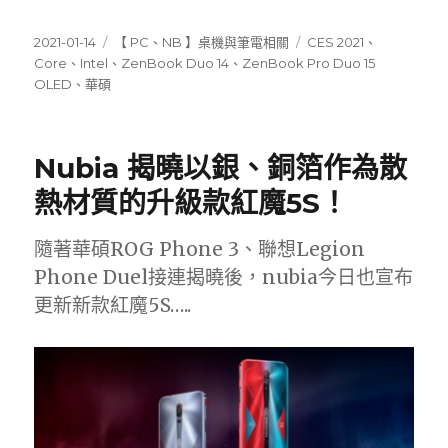
發
分
標
2021-01-14
【 PC、NB 】桌機與筆電相關
CES 2021
、
佈
類
籤
Core
、
Intel
、
ZenBook Duo 14
、
ZenBook Pro Duo 15
日
OLED
、
華碩
期:
Nubia 揭曉以銀、銅箔作為散
熱材質的升級款紅魔5S！
隨著華碩ROG Phone 3、聯想Legion
Phone Duel接連揭曉後，nubia今日也宣布
更新新款紅魔5S…..