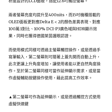
析度設計的LCD面板，搭配12.6吋觸控螢幕。
兩者螢幕亮度均提升至400nits，而15吋機種搭載的
OLED面板更對應Delta E < 2的顏色差異表現、對應
100萬:1對比、100% DCI-P3廣色域與HDR顯示效
果，同時也獲得德國萊茵護眼認證。
而使用模式同樣可透過主螢幕觸控操作，或是透過手
寫筆輸入，第二螢幕則可隨著上蓋先開而自動上升，
此次更讓上升角度增加，讓使用者能以更自然角度操
作。至於第二螢幕同樣可當作延伸顯示需求，或是當
作虛擬輔助按鍵操作使用，藉此提高工作效率。
▲第二螢幕可作為延伸顯示，或是透過觸控方式使用
虛擬快速鍵