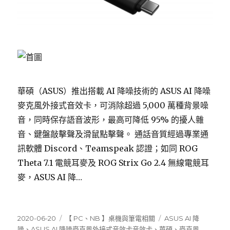
華碩（ASUS）推出搭載 AI 降噪技術的 ASUS AI 降噪
麥克風外接式音效卡，可消除超過 5,000 萬種背景噪
音，同時保存語音波形，最高可降低 95% 的擾人雜
音、鍵盤敲擊聲及滑鼠點擊聲。 通話音質經過專業通
訊軟體 Discord、Teamspeak 認證；如同 ROG
Theta 7.1 電競耳麥及 ROG Strix Go 2.4 無線電競耳
麥，ASUS AI 降…
發
分
標
2020-06-20
【 PC、NB 】桌機與筆電相關
ASUS AI 降
佈
類
籤
噪
、
ASUS AI 降噪麥克風外接式音效卡音效卡
、
華碩
、
麥克風