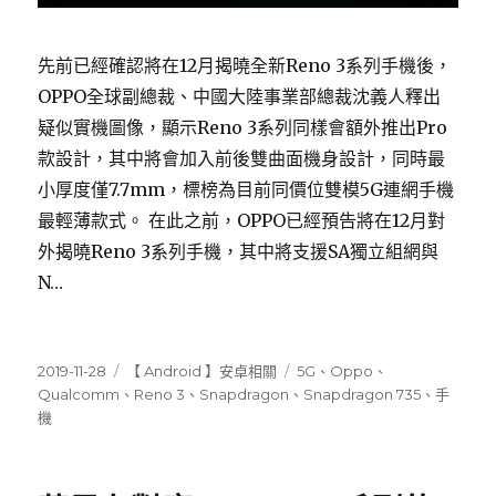
先前已經確認將在12月揭曉全新Reno 3系列手機後，
OPPO全球副總裁、中國大陸事業部總裁沈義人釋出
疑似實機圖像，顯示Reno 3系列同樣會額外推出Pro
款設計，其中將會加入前後雙曲面機身設計，同時最
小厚度僅7.7mm，標榜為目前同價位雙模5G連網手機
最輕薄款式。 在此之前，OPPO已經預告將在12月對
外揭曉Reno 3系列手機，其中將支援SA獨立組網與
N…
發
分
標
2019-11-28
【 Android 】安卓相關
5G
、
Oppo
、
佈
類
籤
Qualcomm
、
Reno 3
、
Snapdragon
、
Snapdragon 735
、
手
日
機
期: