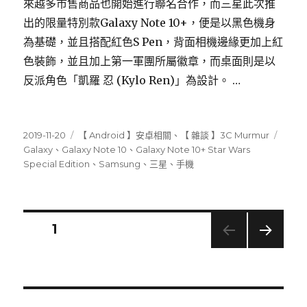
來越多市售商品也開始進行聯名合作，而三星此次推
出的限量特別款Galaxy Note 10+，便是以黑色機身
為基礎，並且搭配紅色S Pen，背面相機邊緣更加上紅
色裝飾，並且加上第一軍團所屬徽章，而桌面則是以
反派角色「凱羅 忍 (Kylo Ren)」為設計。 …
發
分
標
2019-11-20
【 Android 】安卓相關
、
【 雜談 】3C Murmur
佈
類
籤
Galaxy
、
Galaxy Note 10
、
Galaxy Note 10+ Star Wars
日
Special Edition
、
Samsung
、
三星
、
手機
期:
文
頁次
1
下一
章
頁
導