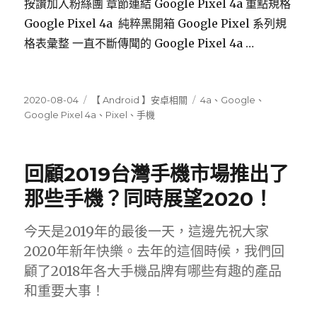
按讚加入粉絲團 章節連結 Google Pixel 4a 重點規格
Google Pixel 4a 純粹黑開箱 Google Pixel 系列規
格表彙整 一直不斷傳聞的 Google Pixel 4a …
發
分
標
2020-08-04
【 Android 】安卓相關
4a
、
Google
、
佈
類
籤
Google Pixel 4a
、
Pixel
、
手機
日
期:
回顧2019台灣手機市場推出了
那些手機？同時展望2020！
今天是2019年的最後一天，這邊先祝大家
2020年新年快樂。去年的這個時候，我們回
顧了2018年各大手機品牌有哪些有趣的產品
和重要大事！