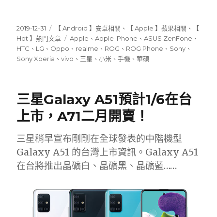
發
分
2019-12-31
【 Android 】安卓相關
、
【 Apple 】蘋果相關
、
【
佈
類
標
Hot 】熱門文章
Apple
、
Apple iPhone
、
ASUS ZenFone
、
日
籤
HTC
、
LG
、
Oppo
、
realme
、
ROG
、
ROG Phone
、
Sony
、
期:
Sony Xperia
、
vivo
、
三星
、
小米
、
手機
、
華碩
三星Galaxy A51預計1/6在台
上市，A71二月開賣！
三星稍早宣布剛剛在全球發表的中階機型
Galaxy A51 的台灣上市資訊。Galaxy A51
在台將推出晶礦白、晶礦黑、晶礦藍……