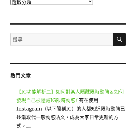
分
類
搜
搜
尋
尋
關
鍵
字:
熱門文章
【IG功能解析二】如何對某人隱藏限時動態＆如何
發現自己被隱藏IG限時動態?
有在使用
Instagram（以下簡稱IG）的人都知道限時動態已
逐漸取代一般動態貼文，成為大家日常更新的方
式。I...