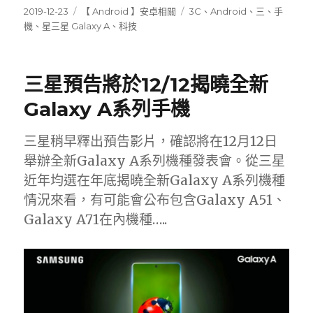
發
分
標
2019-12-23
【 Android 】安卓相關
3C
、
Android
、
三
、
手
佈
類
籤
機
、
星三星 Galaxy A
、
科技
日
期:
三星預告將於12/12揭曉全新
Galaxy A系列手機
三星稍早釋出預告影片，確認將在12月12日
舉辦全新Galaxy A系列機種發表會。從三星
近年均選在年底揭曉全新Galaxy A系列機種
情況來看，有可能會公布包含Galaxy A51、
Galaxy A71在內機種…..