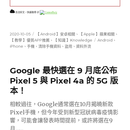
合法好文，快速取得 ＠
ContentParty
發
分
2020-10-05
【 Android 】安卓相關
、
【 Apple 】蘋果相關
、
佈
類
標
【 教學 】優質APP推薦
、
【 知識 】Knowledge
Android
、
日
籤
iPhone
、
手機
、
清除手機資料
、
盜用
、
資料外流
期:
Google 最快選在 9 月底公布
Pixel 5 與 Pixel 4a 的 5G 版
本！
相較過往，Google通常選在10月揭曉新款
Pixel手機，但今年受到新型冠狀病毒疫情影
響，可能會讓發表時間提前，或許將選在9
月……