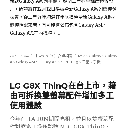
新款Galaxy A系列手機。 越南三星稍早釋出預告影
片，確認將在12月12日舉辦全新Galaxy A系列機種發
表會。從三星近年均選在年底揭曉全新Galaxy A系列
機種情況來看，有可能會公布包含Galaxy A51、
Galaxy A71在內機種。 …
發
分
標
2019-12-04
【 Android 】安卓相關
12/12
、
Galaxy
、
Galaxy
佈
類
籤
A
、
Galaxy A51
、
Galaxy A71
、
Samsung
、
三星
、
手機
日
期:
LG G8X ThinQ在台上市，藉
由可拆換雙螢幕配件增加多工
使用體驗
今年在IFA 2019期間亮相，並且以雙螢幕配
件對應多工操作體驗的LG G8X ThinQ，