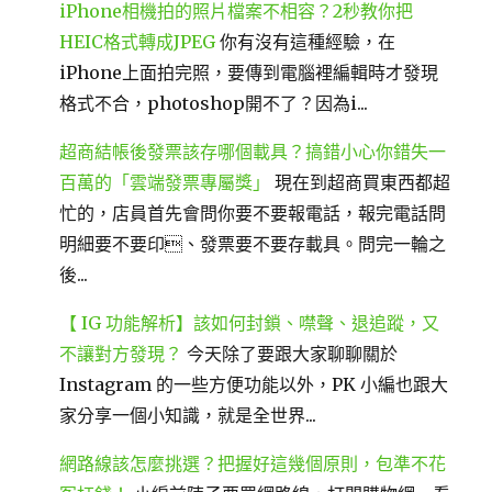
iPhone相機拍的照片檔案不相容？2秒教你把
HEIC格式轉成JPEG
你有沒有這種經驗，在
iPhone上面拍完照，要傳到電腦裡編輯時才發現
格式不合，photoshop開不了？因為i...
超商結帳後發票該存哪個載具？搞錯小心你錯失一
百萬的「雲端發票專屬獎」
現在到超商買東西都超
忙的，店員首先會問你要不要報電話，報完電話問
明細要不要印、發票要不要存載具。問完一輪之
後...
【 IG 功能解析】該如何封鎖、噤聲、退追蹤，又
不讓對方發現？
今天除了要跟大家聊聊關於
Instagram 的一些方便功能以外，PK 小編也跟大
家分享一個小知識，就是全世界...
網路線該怎麼挑選？把握好這幾個原則，包準不花