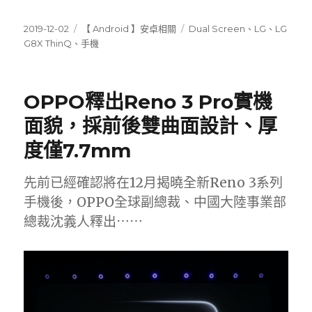
發
分
標
2019-12-02
【 Android 】安卓相關
Dual Screen
、
LG
、
LG
佈
類
籤
G8X ThinQ
、
手機
日
期:
OPPO釋出Reno 3 Pro實機
面貌，採前後雙曲面設計、厚
度僅7.7mm
先前已經確認將在12月揭曉全新Reno 3系列
手機後，OPPO全球副總裁、中國大陸事業部
總裁沈義人釋出⋯⋯