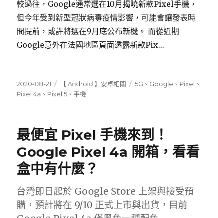
較過往，Google通常選在10月揭曉新款Pixel手機，
但今年受到新型冠狀病毒疫情影響，可能會讓發表時
間提前，或許將選在9月底公布新機。 而從近期
Google意外在法國地區頁面透露新款Pix…
發
分
標
2020-08-21
【 Android 】安卓相關
5G
、
Google
、
Pixel
、
佈
類
籤
Pixel 4a
、
Pixel 5
、
手機
日
期:
最便宜 Pixel 手機來到！
Google Pixel 4a 開箱，看看
盒中有什麼？
台灣即日起於 Google Store 上架與接受預
購，預計將在 9/10 正式上市與出貨，目前