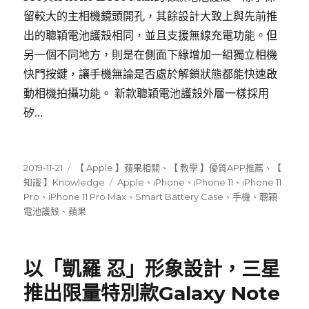
留較大的主相機鏡頭開孔，其餘設計大致上與先前推
出的聰穎電池護殼相同，並且支援無線充電功能。但
另一個不同地方，則是在側面下緣增加一組獨立相機
快門按鍵，讓手機無論是否處於解鎖狀態都能快速啟
動相機拍攝功能。 新款聰穎電池護殼外層一樣採用
矽…
發
分
2019-11-21
【 Apple 】蘋果相關
、
【 教學 】優質APP推薦
、
【
佈
類
標
知識 】Knowledge
Apple
、
iPhone
、
iPhone 11
、
iPhone 11
日
籤
Pro
、
iPhone 11 Pro Max
、
Smart Battery Case
、
手機
、
聰穎
期:
電池護殼
、
蘋果
以「凱羅 忍」形象設計，三星
推出限量特別款Galaxy Note