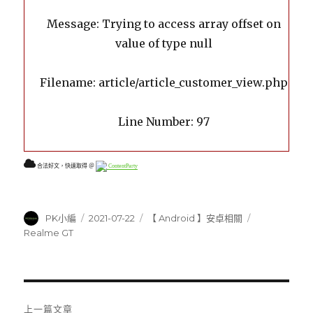
Message: Trying to access array offset on
value of type null
Filename: article/article_customer_view.php
Line Number: 97
合法好文，快速取得 ＠
ContentParty
作
發
分
標
PK小編
2021-07-22
【 Android 】安卓相關
者
佈
類
籤
Realme GT
日
期:
文
上一篇文章