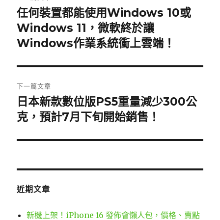
章
任何裝置都能使用Windows 10或
上
一
Windows 11，微軟終於讓
導
篇
Windows作業系統衝上雲端！
覽
文
章:
下一篇文章
日本新款數位版PS5重量減少300公
下
一
克，預計7月下旬開始銷售！
篇
文
章:
近期文章
新機上架！iPhone 16 發佈會懶人包，價格、賣點