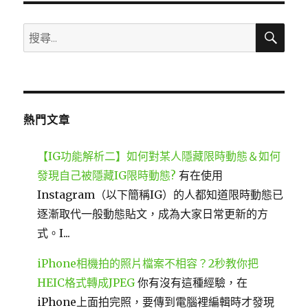
搜
搜
尋
尋
關
鍵
字:
熱門文章
【IG功能解析二】如何對某人隱藏限時動態＆如何
發現自己被隱藏IG限時動態?
有在使用
Instagram（以下簡稱IG）的人都知道限時動態已
逐漸取代一般動態貼文，成為大家日常更新的方
式。I...
iPhone相機拍的照片檔案不相容？2秒教你把
HEIC格式轉成JPEG
你有沒有這種經驗，在
iPhone上面拍完照，要傳到電腦裡編輯時才發現