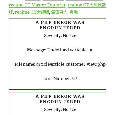
realme GT Master Explorer
,
realme GT大師探索
版
,
realme GT大師版
,
深澤直人
,
真我
A PHP ERROR WAS
ENCOUNTERED
Severity: Notice
Message: Undefined variable: ad
Filename: article/article_customer_view.php
Line Number: 97
A PHP ERROR WAS
ENCOUNTERED
Severity: Notice