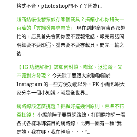
格式不合，photoshop開不了？因為i...
超商結帳後發票該存哪個載具？搞錯小心你錯失一
百萬的「雲端發票專屬獎」
現在到超商買東西都超
忙的，店員首先會問你要不要報電話，報完電話問
明細要不要印、發票要不要存載具。問完一輪之
後...
【 IG 功能解析】該如何封鎖、噤聲、退追蹤，又
不讓對方發現？
今天除了要跟大家聊聊關於
Instagram 的一些方便功能以外，PK 小編也跟大
家分享一個小知識，就是全世界...
網路線該怎麼挑選？把握好這幾個原則，包準不花
冤枉錢！
小編前陣子要買網路線，打開購物網一看
各式各樣琳瑯滿目的網路線，比完一圈有一種“我
是誰，我在哪，我在幹嘛．．．”...