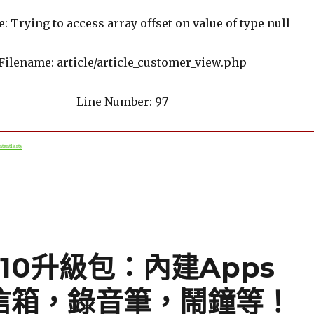
 Trying to access array offset on value of type null
Filename: article/article_customer_view.php
Line Number: 97
tentParty
 10升級包：內建Apps
如信箱，錄音筆，鬧鐘等！