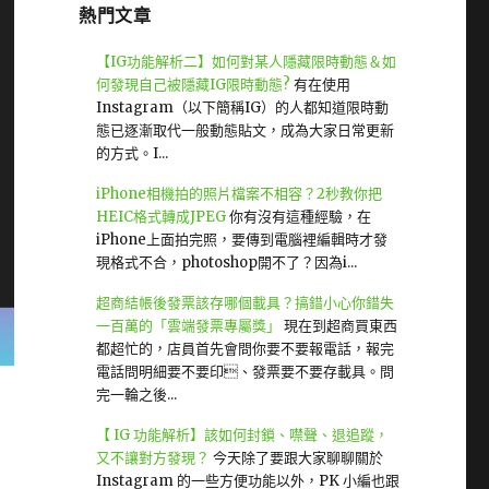
熱門文章
【IG功能解析二】如何對某人隱藏限時動態＆如
何發現自己被隱藏IG限時動態?
有在使用
Instagram（以下簡稱IG）的人都知道限時動
態已逐漸取代一般動態貼文，成為大家日常更新
的方式。I...
iPhone相機拍的照片檔案不相容？2秒教你把
HEIC格式轉成JPEG
你有沒有這種經驗，在
iPhone上面拍完照，要傳到電腦裡編輯時才發
現格式不合，photoshop開不了？因為i...
超商結帳後發票該存哪個載具？搞錯小心你錯失
一百萬的「雲端發票專屬獎」
現在到超商買東西
都超忙的，店員首先會問你要不要報電話，報完
電話問明細要不要印、發票要不要存載具。問
完一輪之後...
【 IG 功能解析】該如何封鎖、噤聲、退追蹤，
又不讓對方發現？
今天除了要跟大家聊聊關於
Instagram 的一些方便功能以外，PK 小編也跟