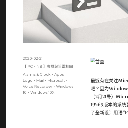
發
2020-02-21
佈
分
【 PC、NB 】桌機與筆電相關
日
類
標
Alarms & Clock
、
Apps
期:
籤
最近有在关注Micr
Logo
、
Mail
、
Microsoft
、
Voice Recorder
、
Windows
吧？因为Window
10
、
Windows 10X
（2月21号）Micr
19569版本的
了全新设计用语“Fl