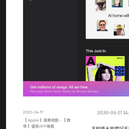
發
2020-04-17
2020-04-17 14
佈
分
【 Apple 】蘋果相關
、
【 教
日
類
學 】優質APP推薦
不知道大家還記不得