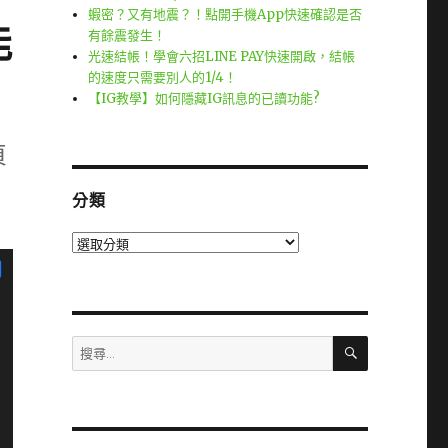
蝦密？又有地震？！點開手機App快速確認是否
能
有餘震發生！
光速結帳！學會六招LINE PAY快速開啟，結帳
的速度只需要別人的1/4！
【IG教學】如何隱藏IG訊息的已讀功能?
頁
分類
分
類
搜
搜
尋
尋
關
鍵
字: