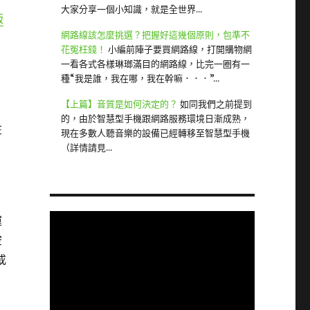
大家分享一個小知識，就是全世界...
版
網路線該怎麼挑選？把握好這幾個原則，包準不
花冤枉錢！
小編前陣子要買網路線，打開購物網
一看各式各樣琳瑯滿目的網路線，比完一圈有一
種“我是誰，我在哪，我在幹嘛．．．”...
【上篇】音質是如何決定的？
如同我們之前提到
的，由於智慧型手機跟網路服務環境日漸成熟，
在
現在多數人聽音樂的設備已經轉移至智慧型手機
（詳情請見...
運
空
或