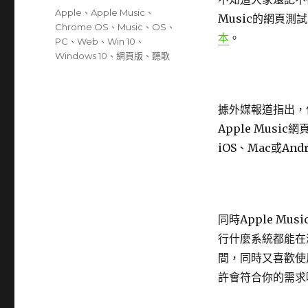
期:
標
Apple
、
Apple Music
、
Music的網頁測
籤
Chrome OS
、
Music
、
OS
、
本
。
PC
、
Web
、
Win 10
、
Windows 10
、
網頁版
、
聽歌
據外媒報道指出，但用
Apple Mus
iOS、Mac或And
同時Apple M
行什麼系統都能在瀏
間，同時又喜歡使用A
許會符合你的需求