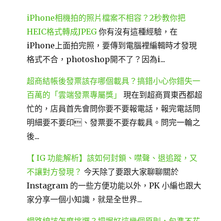
iPhone相機拍的照片檔案不相容？2秒教你把
HEIC格式轉成JPEG
你有沒有這種經驗，在
iPhone上面拍完照，要傳到電腦裡編輯時才發現
格式不合，photoshop開不了？因為i...
超商結帳後發票該存哪個載具？搞錯小心你錯失一
百萬的「雲端發票專屬獎」
現在到超商買東西都超
忙的，店員首先會問你要不要報電話，報完電話問
明細要不要印、發票要不要存載具。問完一輪之
後...
【 IG 功能解析】該如何封鎖、噤聲、退追蹤，又
不讓對方發現？
今天除了要跟大家聊聊關於
Instagram 的一些方便功能以外，PK 小編也跟大
家分享一個小知識，就是全世界...