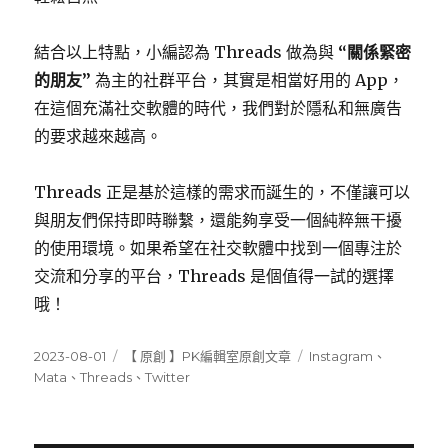
結合以上特點，小編認為 Threads 做為與
“關係緊密
的朋友”
為主的社群平台，其實是相當好用的 App，
在這個充滿社交軟體的時代，我們對於隱私和無廣告
的要求越來越高。
Threads 正是基於這樣的需求而誕生的，不僅讓可以
與朋友們保持即時聯繫，還能夠享受一個純粹無干擾
的使用環境。如果希望在社交軟體中找到一個專注於
交流和分享的平台，Threads 是個值得一試的選擇
哦！
發
分
標
2023-08-01
【 原創 】PK編輯室原創文章
Instagram
、
佈
類
籤
Mata
、
Threads
、
Twitter
日
期: