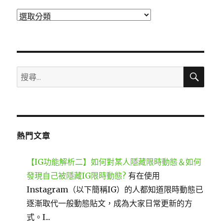
分
類
搜
搜
尋
尋
關
鍵
字:
熱門文章
【IG功能解析二】如何對某人隱藏限時動態＆如何
發現自己被隱藏IG限時動態?
有在使用
Instagram（以下簡稱IG）的人都知道限時動態已
逐漸取代一般動態貼文，成為大家日常更新的方
式。I...