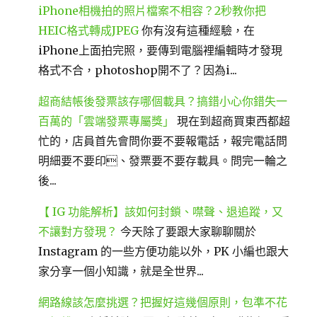
iPhone相機拍的照片檔案不相容？2秒教你把
HEIC格式轉成JPEG
你有沒有這種經驗，在
iPhone上面拍完照，要傳到電腦裡編輯時才發現
格式不合，photoshop開不了？因為i...
超商結帳後發票該存哪個載具？搞錯小心你錯失一
百萬的「雲端發票專屬獎」
現在到超商買東西都超
忙的，店員首先會問你要不要報電話，報完電話問
明細要不要印、發票要不要存載具。問完一輪之
後...
【 IG 功能解析】該如何封鎖、噤聲、退追蹤，又
不讓對方發現？
今天除了要跟大家聊聊關於
Instagram 的一些方便功能以外，PK 小編也跟大
家分享一個小知識，就是全世界...
網路線該怎麼挑選？把握好這幾個原則，包準不花