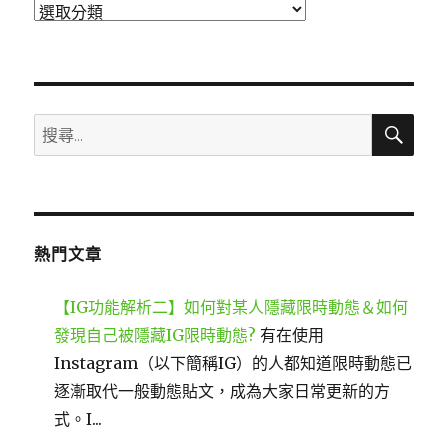
分
類
搜
搜
尋
尋
關
鍵
字:
熱門文章
【IG功能解析二】如何對某人隱藏限時動態＆如何
發現自己被隱藏IG限時動態?
有在使用
Instagram（以下簡稱IG）的人都知道限時動態已
逐漸取代一般動態貼文，成為大家日常更新的方
式。I...