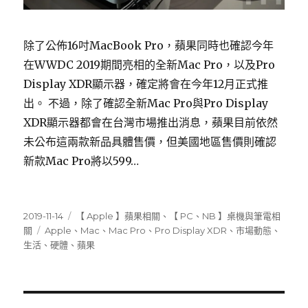
除了公佈16吋MacBook Pro，蘋果同時也確認今年
在WWDC 2019期間亮相的全新Mac Pro，以及Pro
Display XDR顯示器，確定將會在今年12月正式推
出。 不過，除了確認全新Mac Pro與Pro Display
XDR顯示器都會在台灣市場推出消息，蘋果目前依然
未公布這兩款新品具體售價，但美國地區售價則確認
新款Mac Pro將以599…
發
分
2019-11-14
【 Apple 】蘋果相關
、
【 PC、NB 】桌機與筆電相
佈
標
類
關
Apple
、
Mac
、
Mac Pro
、
Pro Display XDR
、
市場動態
、
日
籤
生活
、
硬體
、
蘋果
期: