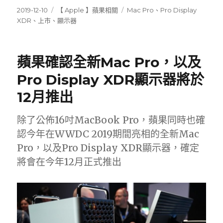
發
分
標
2019-12-10
【 Apple 】蘋果相關
Mac Pro
、
Pro Display
佈
類
籤
XDR
、
上市
、
顯示器
日
期:
蘋果確認全新Mac Pro，以及
Pro Display XDR顯示器將於
12月推出
除了公佈16吋MacBook Pro，蘋果同時也確
認今年在WWDC 2019期間亮相的全新Mac
Pro，以及Pro Display XDR顯示器，確定
將會在今年12月正式推出