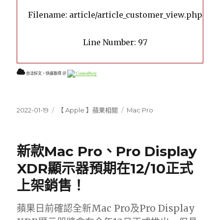
Filename: article/article_customer_view.php
Line Number: 97
合法好文，快速取得 ＠
ContentParty
發
分
標
2022-01-19
【 Apple 】蘋果相關
Mac Pro
佈
類
籤
日
期:
新款Mac Pro、Pro Display
XDR顯示器預期在12/10正式
上架銷售！
蘋果日前確認全新Mac Pro及Pro Display