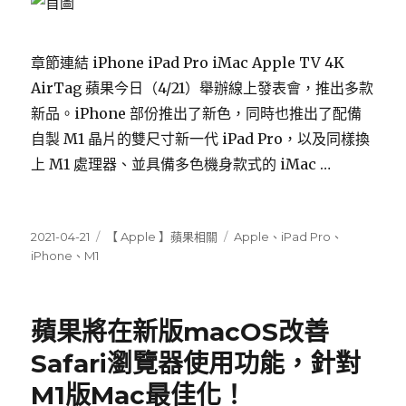
章節連結 iPhone iPad Pro iMac Apple TV 4K
AirTag 蘋果今日（4/21）舉辦線上發表會，推出多款
新品。iPhone 部份推出了新色，同時也推出了配備
自製 M1 晶片的雙尺寸新一代 iPad Pro，以及同樣換
上 M1 處理器、並具備多色機身款式的 iMac …
發
分
標
2021-04-21
【 Apple 】蘋果相關
Apple
、
iPad Pro
、
佈
類
籤
iPhone
、
M1
日
期:
蘋果將在新版macOS改善
Safari瀏覽器使用功能，針對
M1版Mac最佳化！