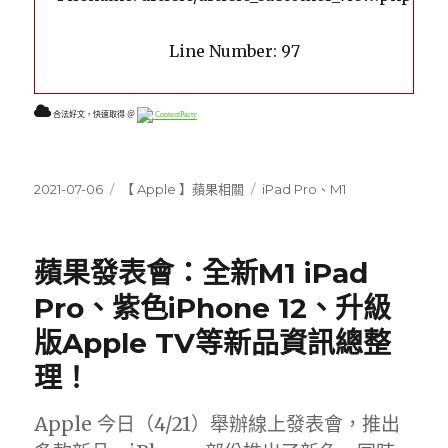
Line Number: 97
合法好文，快速取得 ＠
ContentParty
發
分
標
2021-07-06
【 Apple 】蘋果相關
iPad Pro
、
M1
佈
類
籤
日
期:
蘋果發表會：全新M1 iPad
Pro、紫色iPhone 12、升級
版Apple TV等新品資訊總整
理！
Apple 今日（4/21）舉辦線上發表會，推出