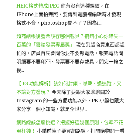
HEIC格式轉成JPEG
你有沒有這種經驗，在
iPhone上面拍完照，要傳到電腦裡編輯時才發現
格式不合，photoshop開不了？因為i...
超商結帳後發票該存哪個載具？搞錯小心你錯失一
百萬的「雲端發票專屬獎」
現在到超商買東西都超
忙的，店員首先會問你要不要報電話，報完電話問
明細要不要印、發票要不要存載具。問完一輪之
後...
【 IG 功能解析】該如何封鎖、噤聲、退追蹤，又
不讓對方發現？
今天除了要跟大家聊聊關於
Instagram 的一些方便功能以外，PK 小編也跟大
家分享一個小知識，就是全世界...
網路線該怎麼挑選？把握好這幾個原則，包準不花
冤枉錢！
小編前陣子要買網路線，打開購物網一看