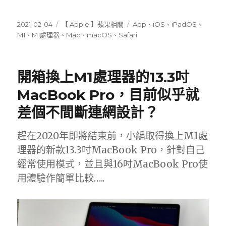
發
分
標
2021-02-04
【 Apple 】蘋果相關
App
、
iOS
、
iPadOS
、
佈
類
籤
M1
、
M1處理器
、
Mac
、
macOS
、
Safari
日
期:
開箱換上M1處理器的13.3吋
MacBook Pro，目前似乎就
差個不間斷連網設計？
趕在2020年即將結束前，小編取得換上M1處
理器的新款13.3吋MacBook Pro，針對自己
經常使用模式，並且與16吋MacBook Pro使
用體驗作簡單比較…..