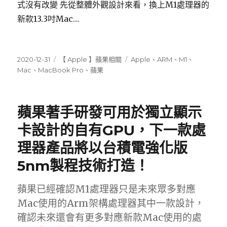
式沒有改變 先從整體外觀設計來看，換上M1處理器的
新款13.3吋Mac…
發
分
標
2020-12-31
【 Apple 】蘋果相關
Apple
、
ARM
、
M1
、
佈
類
籤
Mac
、
MacBook Pro
、
蘋果
日
期:
蘋果著手研發可用於獨立顯示
卡設計的自有GPU，下一款處
理器產品將以台積電強化版
5nm製程技術打造！
蘋果已經確認M1處理器只是未來眾多對應
Mac使用的Arm架構處理器其中一款設計，
確認未來還會有更多對應新款Mac使用的處