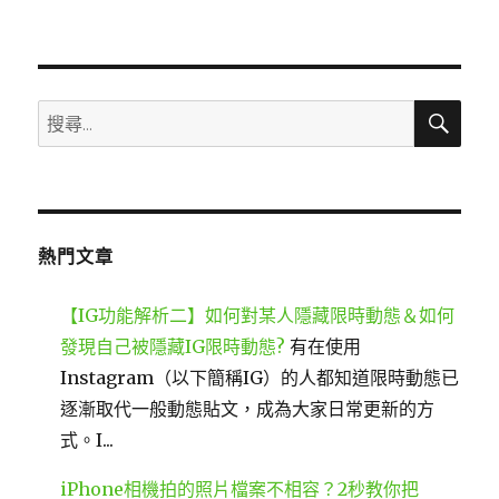
類
搜
搜
尋
尋
關
鍵
字:
熱門文章
【IG功能解析二】如何對某人隱藏限時動態＆如何
發現自己被隱藏IG限時動態?
有在使用
Instagram（以下簡稱IG）的人都知道限時動態已
逐漸取代一般動態貼文，成為大家日常更新的方
式。I...
iPhone相機拍的照片檔案不相容？2秒教你把