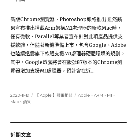
新版Chrome瀏覽器、Photoshop即將推出 雖然蘋
果宣布推出搭載Arm架構M1處理器的新款Mac時，
僅有微軟、Parallel等業者宣布針對此項產品提供支
援軟體，但隨著新機準備上市，包含Google、Adobe
也陸續透露旗下軟體支援M1處理器硬體環境的規劃。
其中，Google透露將會在版號87版本的Chrome瀏
覽器增加支援M1處理器，預計會在近…
發
分
標
2020-11-19
【 Apple 】蘋果相關
Apple
、
ARM
、
M1
、
佈
類
籤
Mac
、
蘋果
日
期:
近期文章