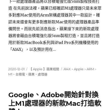
下一款處理器產品將以台積電強化版5nm製程技術打
造 在先前說法裡，蘋果已經確認M1處理器只是未來眾
多對應Mac使用的Arm架構處理器其中一款設計，確
認未來還會有更多對應新款Mac使用的處理器產品準
備問世。而就先前消息指出，蘋果接下來的新款處理
器將會藉由台積電強化版5nm製程打造，並且將打造
用於新款MacBook系列與iPad Pro系列機種使用的
「A14X」，以及預計用在…
發
分
標
2020-12-01
【 Apple 】蘋果相關
A14X
、
Apple
、
ARM
、
佈
類
籤
M1
、
台積電
、
蘋果
、
處理器
日
期:
Google、Adobe開始針對換
上M1處理器的新款Mac打造軟