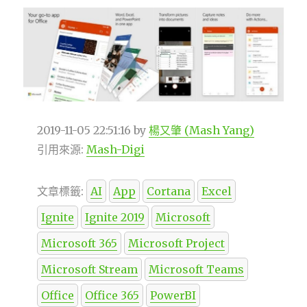
2019-11-05 22:51:16
by
楊又肇 (Mash Yang)
引用來源:
Mash-Digi
文章標籤:
AI
App
Cortana
Excel
Ignite
Ignite 2019
Microsoft
Microsoft 365
Microsoft Project
Microsoft Stream
Microsoft Teams
Office
Office 365
PowerBI