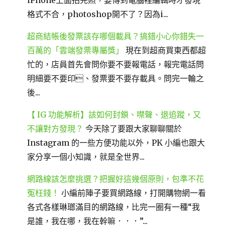
iPhone上面拍完照，要傳到電腦裡編輯時才發現
格式不合，photoshop開不了？因為i...
超商結帳後發票該存哪個載具？搞錯小心你錯失一
百萬的「雲端發票專屬獎」
現在到超商買東西都超
忙的，店員首先會問你要不要報電話，報完電話問
明細要不要印、發票要不要存載具。問完一輪之
後...
【 IG 功能解析】該如何封鎖、噤聲、退追蹤，又
不讓對方發現？
今天除了要跟大家聊聊關於
Instagram 的一些方便功能以外，PK 小編也跟大
家分享一個小知識，就是全世界...
網路線該怎麼挑選？把握好這幾個原則，包準不花
冤枉錢！
小編前陣子要買網路線，打開購物網一看
各式各樣琳瑯滿目的網路線，比完一圈有一種“我
是誰，我在哪，我在幹嘛．．．”...