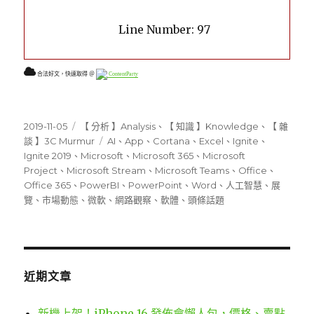
Line Number: 97
合法好文，快速取得 ＠
ContentParty
發
分
2019-11-05
【 分析 】Analysis
、
【 知識 】Knowledge
、
【 雜
佈
類
標
談 】3C Murmur
AI
、
App
、
Cortana
、
Excel
、
Ignite
、
日
籤
Ignite 2019
、
Microsoft
、
Microsoft 365
、
Microsoft
期:
Project
、
Microsoft Stream
、
Microsoft Teams
、
Office
、
Office 365
、
PowerBI
、
PowerPoint
、
Word
、
人工智慧
、
展
覽
、
市場動態
、
微軟
、
網路觀察
、
軟體
、
頭條話題
近期文章
新機上架！iPhone 16 發佈會懶人包，價格、賣點