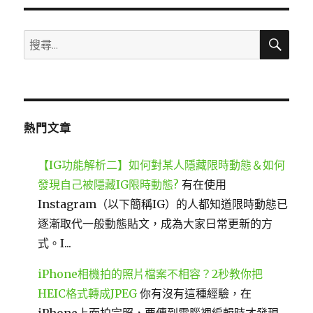
搜
搜
尋
尋
關
鍵
字:
熱門文章
【IG功能解析二】如何對某人隱藏限時動態＆如何
發現自己被隱藏IG限時動態?
有在使用
Instagram（以下簡稱IG）的人都知道限時動態已
逐漸取代一般動態貼文，成為大家日常更新的方
式。I...
iPhone相機拍的照片檔案不相容？2秒教你把
HEIC格式轉成JPEG
你有沒有這種經驗，在