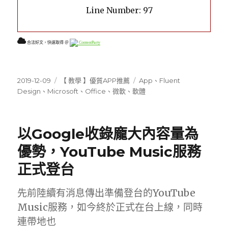
Line Number: 97
合法好文，快速取得 ＠
ContentParty
發
分
標
2019-12-09
【 教學 】優質APP推薦
App
、
Fluent
佈
類
籤
Design
、
Microsoft
、
Office
、
微軟
、
軟體
日
期:
以Google收錄龐大內容量為
優勢，YouTube Music服務
正式登台
先前陸續有消息傳出準備登台的YouTube
Music服務，如今終於正式在台上線，同時
連帶地也