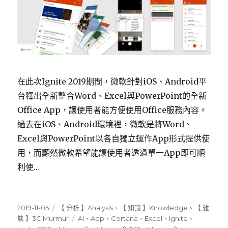
在此次Ignite 2019期間，微軟針對iOS、Android平
台釋出全新整合Word、Excel與PowerPoint的全新
Office App，讓使用者能方便使用Office服務內容。
過去在iOS、Android環境裡，微軟是將Word、
Excel與PowerPoint以各自獨立運作App形式提供使
用，而顯然微軟希望能讓使用者透過單一App即可順
利使…
發
分
2019-11-05
【 分析 】Analysis
、
【 知識 】Knowledge
、
【 雜
佈
類
標
談 】3C Murmur
AI
、
App
、
Cortana
、
Excel
、
Ignite
、