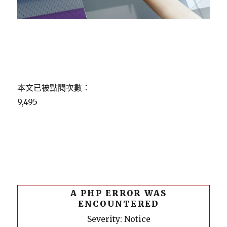
本文已被點閱次數：
9,495
A PHP ERROR WAS
ENCOUNTERED
Severity: Notice