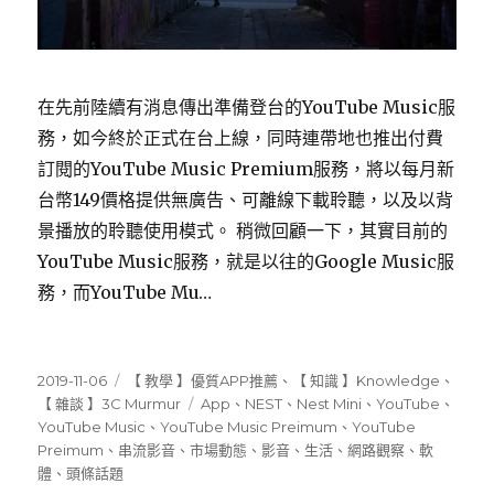
在先前陸續有消息傳出準備登台的YouTube Music服
務，如今終於正式在台上線，同時連帶地也推出付費
訂閱的YouTube Music Premium服務，將以每月新
台幣149價格提供無廣告、可離線下載聆聽，以及以背
景播放的聆聽使用模式。 稍微回顧一下，其實目前的
YouTube Music服務，就是以往的Google Music服
務，而YouTube Mu…
發
分
2019-11-06
【 教學 】優質APP推薦
、
【 知識 】Knowledge
、
佈
類
標
【 雜談 】3C Murmur
App
、
NEST
、
Nest Mini
、
YouTube
、
日
籤
YouTube Music
、
YouTube Music Preimum
、
YouTube
期:
Preimum
、
串流影音
、
市場動態
、
影音
、
生活
、
網路觀察
、
軟
體
、
頭條話題