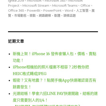
日
籤
Ignite 2019
、
Microsoft
、
Microsoft 365
、
Microsoft
期:
Project
、
Microsoft Stream
、
Microsoft Teams
、
Office
、
Office 365
、
PowerBI
、
PowerPoint
、
Word
、
人工智慧
、
展
覽
、
市場動態
、
微軟
、
網路觀察
、
軟體
、
頭條話題
近期文章
新機上架！iPhone 16 發佈會懶人包，價格、賣點
功能！
iPhone相機拍的照片檔案不相容？2秒教你把
HEIC格式轉成JPEG
蝦密？又有地震？！點開手機App快速確認是否有
餘震發生！
光速結帳！學會六招LINE PAY快速開啟，結帳的速
度只需要別人的1/4！