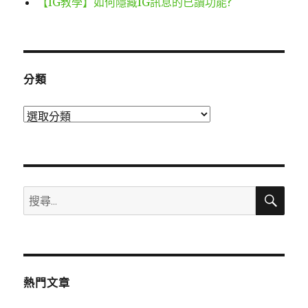
【IG教學】如何隱藏IG訊息的已讀功能?
分類
分
類
搜
搜
尋
尋
關
鍵
字:
熱門文章