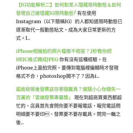
【IG功能解析二】如何對某人隱藏限時動態＆如何
發現自己被隱藏IG限時動態?
有在使用
Instagram（以下簡稱IG）的人都知道限時動態已
逐漸取代一般動態貼文，成為大家日常更新的方
式。I...
iPhone相機拍的照片檔案不相容？2秒教你把
HEIC格式轉成JPEG
你有沒有這種經驗，在
iPhone上面拍完照，要傳到電腦裡編輯時才發現
格式不合，photoshop開不了？因為i...
超商結帳後發票該存哪個載具？搞錯小心你錯失一
百萬的「雲端發票專屬獎」
現在到超商買東西都超
忙的，店員首先會問你要不要報電話，報完電話問
明細要不要印、發票要不要存載具。問完一輪之
後...