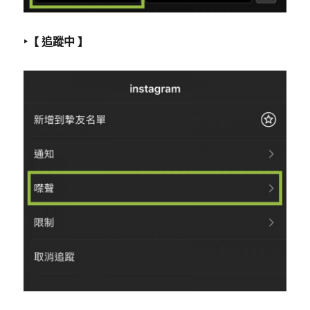
‣【 追蹤中 】