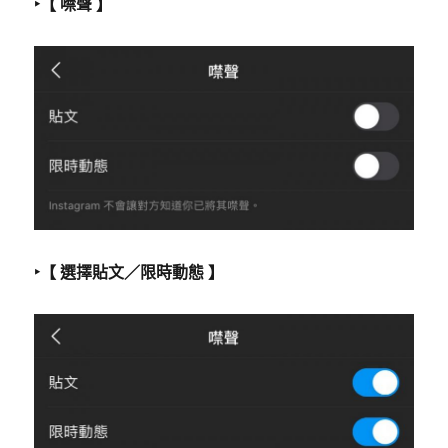
‣【 噤聲 】
‣【 選擇貼文／限時動態 】