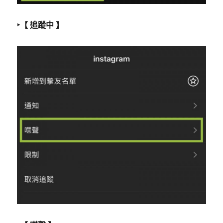
‣
【 追蹤中 】