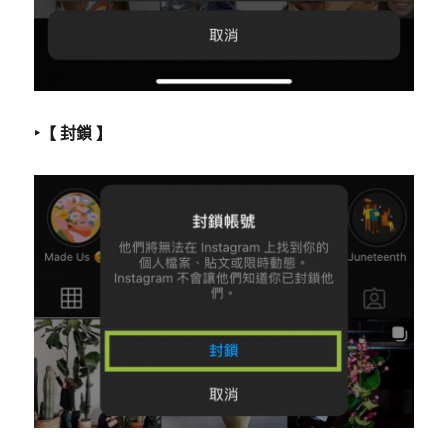
‣【 封鎖 】