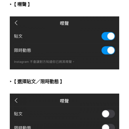
‣【 噤聲 】
‣【 選擇貼文／限時動態 】