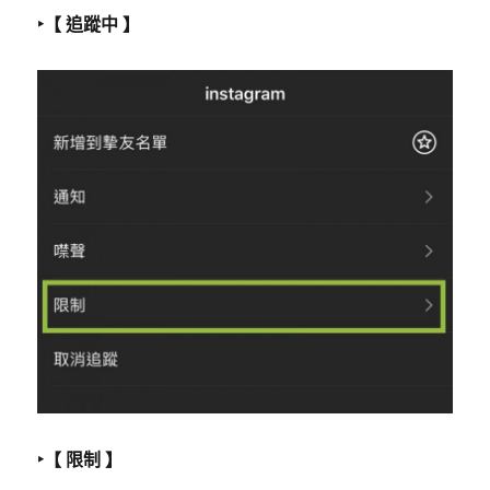
‣【 追蹤中 】
‣【 限制 】