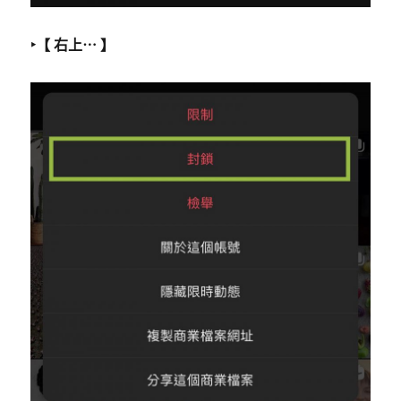
‣【 右上⋯ 】