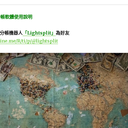
t」分帳軟體使用說明
NE 分帳機器人
「Lightsplit」
為好友
line.me/R/ti/p/@lightsplit