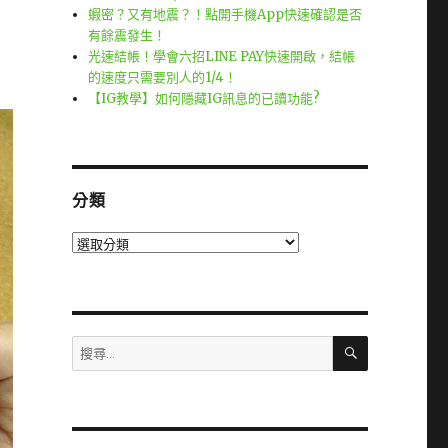
蝦密？又有地震？！點開手機App快速確認是否
有餘震發生！
光速結帳！學會六招LINE PAY快速開啟，結帳
的速度只需要別人的1/4！
【IG教學】如何隱藏IG訊息的已讀功能?
分類
分
類
搜
搜
尋
尋
關
鍵
字: