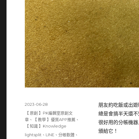
發
2023-06-28
朋友約吃飯或出遊
佈
分
【 原創 】PK編輯室原創文
總是會搞半天還不
日
類
章
、
【 教學 】優質APP推薦
、
很好用的分帳機器人
期:
【 知識 】Knowledge
頒給它！
標
lightsplit
、
LINE
、
分帳軟體
、