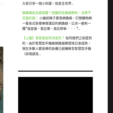
大家分享一個小知識，就是全世界...
網路線該怎麼挑選？把握好這幾個原則，包準不
花冤枉錢！
小編前陣子要買網路線，打開購物網
一看各式各樣琳瑯滿目的網路線，比完一圈有一
種“我是誰，我在哪，我在幹嘛．．．”...
【上篇】音質是如何決定的？
如同我們之前提到
的，由於智慧型手機跟網路服務環境日漸成熟，
現在多數人聽音樂的設備已經轉移至智慧型手機
（詳情請見...