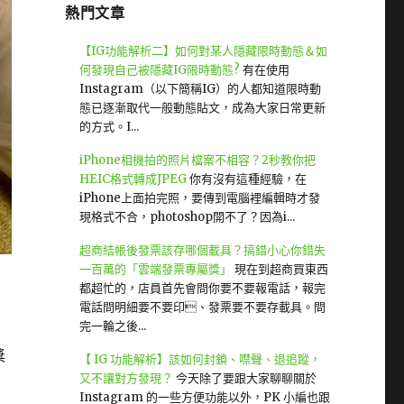
熱門文章
【IG功能解析二】如何對某人隱藏限時動態＆如
何發現自己被隱藏IG限時動態?
有在使用
Instagram（以下簡稱IG）的人都知道限時動
態已逐漸取代一般動態貼文，成為大家日常更新
的方式。I...
iPhone相機拍的照片檔案不相容？2秒教你把
HEIC格式轉成JPEG
你有沒有這種經驗，在
iPhone上面拍完照，要傳到電腦裡編輯時才發
現格式不合，photoshop開不了？因為i...
超商結帳後發票該存哪個載具？搞錯小心你錯失
一百萬的「雲端發票專屬獎」
現在到超商買東西
都超忙的，店員首先會問你要不要報電話，報完
電話問明細要不要印、發票要不要存載具。問
完一輪之後...
獎
【 IG 功能解析】該如何封鎖、噤聲、退追蹤，
又不讓對方發現？
今天除了要跟大家聊聊關於
Instagram 的一些方便功能以外，PK 小編也跟