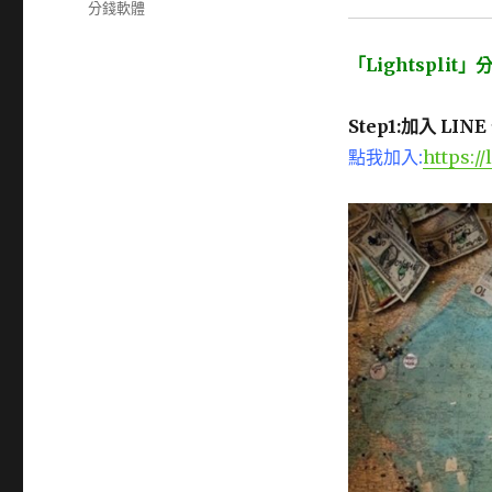
籤
分錢軟體
「Lightspli
Step1:加入 LI
點我加入:
https://