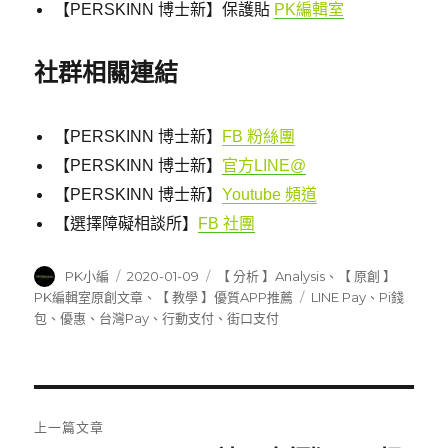
【PERSKINN 博士新】保護貼
PK編輯室
社群相關連結
【PERSKINN 博士新】
FB 粉絲團
【PERSKINN 博士新】
官方LINE@
【PERSKINN 博士新】
Youtube 頻道
【選擇障礙相談所】
FB 社團
作
發
分
PK小編
2020-01-09
【 分析 】Analysis
、
【 原創 】
者
佈
類
標
PK編輯室原創文章
、
【 教學 】優質APP推薦
LINE Pay
、
Pi錢
日
籤
包
、
優惠
、
台灣Pay
、
行動支付
、
街口支付
期:
文
上一篇文章