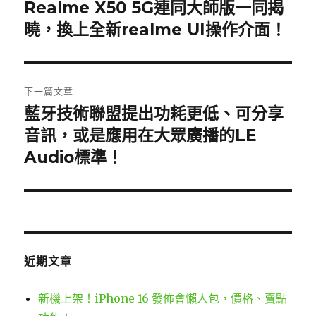
章
Realme X50 5G連同大師版一同揭
上
一
曉，換上全新realme UI操作介面！
導
篇
覽
文
章:
下一篇文章
藍牙技術聯盟提出功耗更低、可分享
下
一
音訊，或是應用在大眾廣播的LE
篇
Audio標準！
文
章:
近期文章
新機上架！iPhone 16 發佈會懶人包，價格、賣點