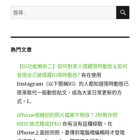
搜
搜
尋
尋
關
鍵
字:
熱門文章
【IG功能解析二】如何對某人隱藏限時動態＆如何
發現自己被隱藏IG限時動態?
有在使用
Instagram（以下簡稱IG）的人都知道限時動態已
逐漸取代一般動態貼文，成為大家日常更新的方
式。I...
iPhone相機拍的照片檔案不相容？2秒教你把
HEIC格式轉成JPEG
你有沒有這種經驗，在
iPhone上面拍完照，要傳到電腦裡編輯時才發現