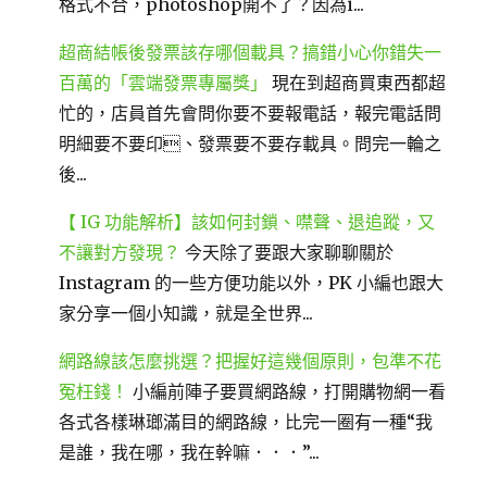
格式不合，photoshop開不了？因為i...
超商結帳後發票該存哪個載具？搞錯小心你錯失一
百萬的「雲端發票專屬獎」
現在到超商買東西都超
忙的，店員首先會問你要不要報電話，報完電話問
明細要不要印、發票要不要存載具。問完一輪之
後...
【 IG 功能解析】該如何封鎖、噤聲、退追蹤，又
不讓對方發現？
今天除了要跟大家聊聊關於
Instagram 的一些方便功能以外，PK 小編也跟大
家分享一個小知識，就是全世界...
網路線該怎麼挑選？把握好這幾個原則，包準不花
冤枉錢！
小編前陣子要買網路線，打開購物網一看
各式各樣琳瑯滿目的網路線，比完一圈有一種“我
是誰，我在哪，我在幹嘛．．．”...