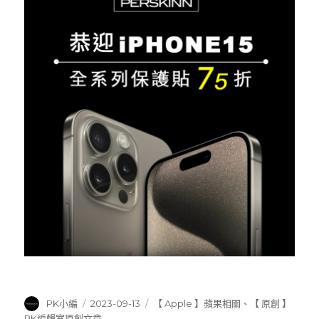
作
發
分
PK小編
2023-09-13
【 Apple 】蘋果相關
、
【 原創 】
者
佈
類
PK編輯室原創文章