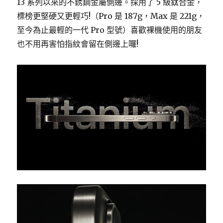
13 系列以來的不銹鋼金屬側邊。採用了 5 級鈦合金，
標榜更堅硬又更輕巧!（Pro 是 187g，Max 是 221g，
至今為止最輕的一代 Pro 型號）喜歡裸機使用的朋友
也不用再害怕指紋會留在側邊上囉!