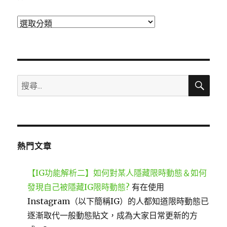
分
類
搜
搜
尋
尋
關
鍵
字:
熱門文章
【IG功能解析二】如何對某人隱藏限時動態＆如何
發現自己被隱藏IG限時動態?
有在使用
Instagram（以下簡稱IG）的人都知道限時動態已
逐漸取代一般動態貼文，成為大家日常更新的方