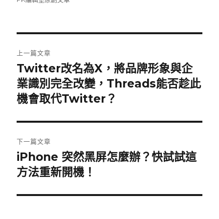
日
期:
文
上一篇文章
章
Twitter改名為X，將品牌形象與企
上
一
業識別完全改變，Threads能否趁此
導
篇
機會取代Twitter？
覽
文
章:
下一篇文章
iPhone 突然黑屏怎麼辦？快試試這
下
一
方法重新開機！
篇
文
章: