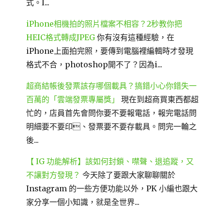
式。I...
iPhone相機拍的照片檔案不相容？2秒教你把
HEIC格式轉成JPEG
你有沒有這種經驗，在
iPhone上面拍完照，要傳到電腦裡編輯時才發現
格式不合，photoshop開不了？因為i...
超商結帳後發票該存哪個載具？搞錯小心你錯失一
百萬的「雲端發票專屬獎」
現在到超商買東西都超
忙的，店員首先會問你要不要報電話，報完電話問
明細要不要印、發票要不要存載具。問完一輪之
後...
【 IG 功能解析】該如何封鎖、噤聲、退追蹤，又
不讓對方發現？
今天除了要跟大家聊聊關於
Instagram 的一些方便功能以外，PK 小編也跟大
家分享一個小知識，就是全世界...