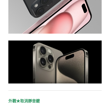
外觀★取消靜音鍵