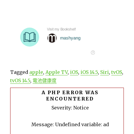
Tagged
apple
,
Apple TV
,
iOS
,
iOS 14.5
,
Siri
,
tvOS
,
tvOS 14.5
,
電池健康度
A PHP ERROR WAS
ENCOUNTERED
Severity: Notice
Message: Undefined variable: ad