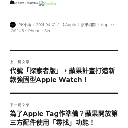
合法好文，快速取得 ＠
ContentParty
作
發
分
標
PK小編
2021-04-01
【 Apple 】蘋果相關
Apple
、
者
佈
類
籤
iOS 14.5
、
iPhone
、
Siri
日
期:
文
上一篇文章
章
代號「探索者版」，蘋果計畫打造新
上
一
款強固型Apple Watch！
導
篇
覽
文
章:
下一篇文章
為了Apple Tag作準備？蘋果開放第
下
一
三方配件使用「尋找」功能！