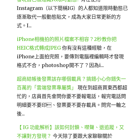
Instagram（以下簡稱IG）的人都知道限時動態已
逐漸取代一般動態貼文，成為大家日常更新的方
式。I...
iPhone相機拍的照片檔案不相容？2秒教你把
HEIC格式轉成JPEG
你有沒有這種經驗，在
iPhone上面拍完照，要傳到電腦裡編輯時才發現
格式不合，photoshop開不了？因為i...
超商結帳後發票該存哪個載具？搞錯小心你錯失一
百萬的「雲端發票專屬獎」
現在到超商買東西都超
忙的，店員首先會問你要不要報電話，報完電話問
明細要不要印、發票要不要存載具。問完一輪之
後...
【 IG 功能解析】該如何封鎖、噤聲、退追蹤，又
不讓對方發現？
今天除了要跟大家聊聊關於