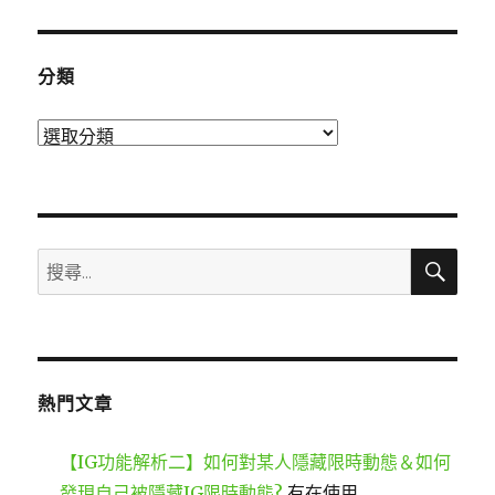
分類
分
類
搜
搜
尋
尋
關
鍵
字:
熱門文章
【IG功能解析二】如何對某人隱藏限時動態＆如何
發現自己被隱藏IG限時動態?
有在使用