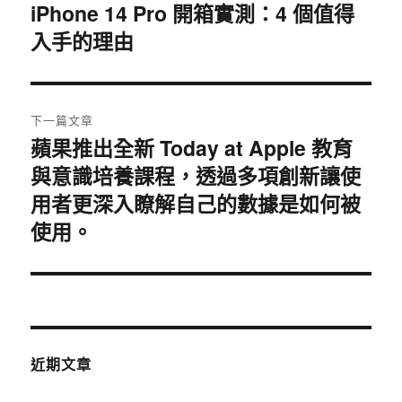
章
iPhone 14 Pro 開箱實測：4 個值得
上
入手的理由
一
導
篇
覽
文
章:
下一篇文章
蘋果推出全新 Today at Apple 教育
下
與意識培養課程，透過多項創新讓使
一
篇
用者更深入瞭解自己的數據是如何被
文
使用。
章:
近期文章