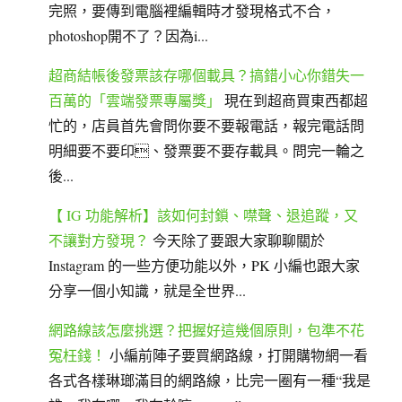
完照，要傳到電腦裡編輯時才發現格式不合，
photoshop開不了？因為i...
超商結帳後發票該存哪個載具？搞錯小心你錯失一
百萬的「雲端發票專屬獎」
現在到超商買東西都超
忙的，店員首先會問你要不要報電話，報完電話問
明細要不要印、發票要不要存載具。問完一輪之
後...
【 IG 功能解析】該如何封鎖、噤聲、退追蹤，又
不讓對方發現？
今天除了要跟大家聊聊關於
Instagram 的一些方便功能以外，PK 小編也跟大家
分享一個小知識，就是全世界...
網路線該怎麼挑選？把握好這幾個原則，包準不花
冤枉錢！
小編前陣子要買網路線，打開購物網一看
各式各樣琳瑯滿目的網路線，比完一圈有一種“我是