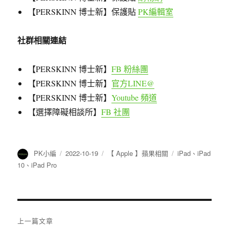
【PERSKINN 博士新】保護貼
PK編輯室
社群相關連結
【PERSKINN 博士新】
FB 粉絲團
【PERSKINN 博士新】
官方LINE@
【PERSKINN 博士新】
Youtube 頻道
【選擇障礙相談所】
FB 社團
作
發
分
標
PK小編
2022-10-19
【 Apple 】蘋果相關
iPad
、
iPad
者
佈
類
籤
10
、
iPad Pro
日
期:
文
上一篇文章