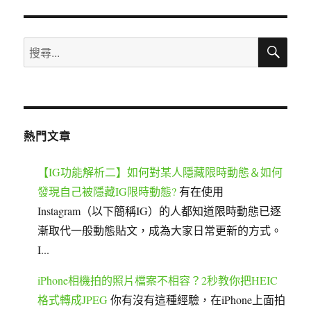
搜
搜
尋
尋
關
鍵
字:
熱門文章
【IG功能解析二】如何對某人隱藏限時動態＆如何
發現自己被隱藏IG限時動態?
有在使用
Instagram（以下簡稱IG）的人都知道限時動態已逐
漸取代一般動態貼文，成為大家日常更新的方式。
I...
iPhone相機拍的照片檔案不相容？2秒教你把HEIC
格式轉成JPEG
你有沒有這種經驗，在iPhone上面拍