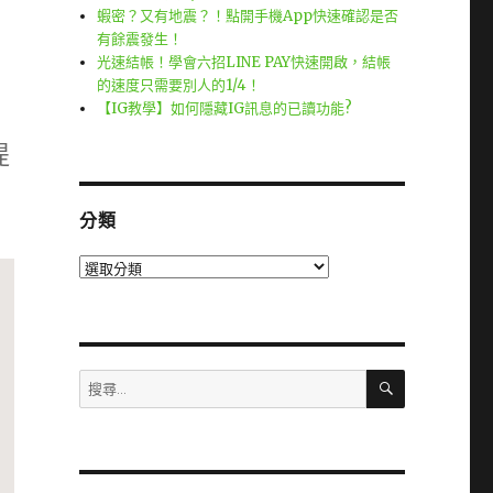
蝦密？又有地震？！點開手機App快速確認是否
有餘震發生！
光速結帳！學會六招LINE PAY快速開啟，結帳
的速度只需要別人的1/4！
【IG教學】如何隱藏IG訊息的已讀功能?
提
分類
分
類
搜
搜
尋
尋
關
鍵
字: