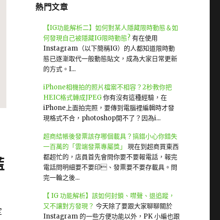
熱門文章
【IG功能解析二】如何對某人隱藏限時動態＆如
何發現自己被隱藏IG限時動態?
有在使用
Instagram（以下簡稱IG）的人都知道限時動
態已逐漸取代一般動態貼文，成為大家日常更新
的方式。I...
iPhone相機拍的照片檔案不相容？2秒教你把
HEIC格式轉成JPEG
你有沒有這種經驗，在
iPhone上面拍完照，要傳到電腦裡編輯時才發
現格式不合，photoshop開不了？因為i...
超商結帳後發票該存哪個載具？搞錯小心你錯失
一百萬的「雲端發票專屬獎」
現在到超商買東西
都超忙的，店員首先會問你要不要報電話，報完
藍
電話問明細要不要印、發票要不要存載具。問
完一輪之後...
【 IG 功能解析】該如何封鎖、噤聲、退追蹤，
又不讓對方發現？
今天除了要跟大家聊聊關於
定
Instagram 的一些方便功能以外，PK 小編也跟