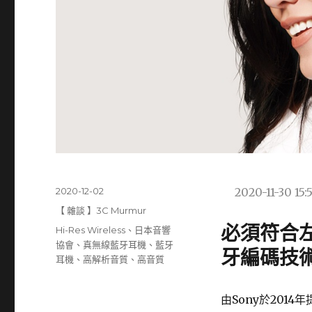
發
2020-12-02
2020-11-30 15:
佈
分
【 雜談 】3C Murmur
日
類
必須符合
標
Hi-Res Wireless
、
日本音響
期:
籤
協會
、
真無線藍牙耳機
、
藍牙
牙編碼技
耳機
、
高解析音質
、
高音質
由Sony於2014