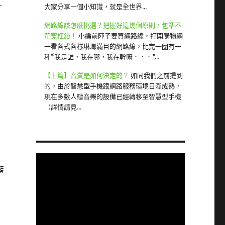
-
大家分享一個小知識，就是全世界...
網路線該怎麼挑選？把握好這幾個原則，包準不
花冤枉錢！
小編前陣子要買網路線，打開購物網
一看各式各樣琳瑯滿目的網路線，比完一圈有一
種“我是誰，我在哪，我在幹嘛．．．”...
【上篇】音質是如何決定的？
如同我們之前提到
的，由於智慧型手機跟網路服務環境日漸成熟，
現在多數人聽音樂的設備已經轉移至智慧型手機
（詳情請見...
藍