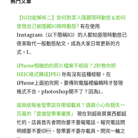
熱門文章
【IG功能解析二】如何對某人隱藏限時動態＆如何
發現自己被隱藏IG限時動態?
有在使用
Instagram（以下簡稱IG）的人都知道限時動態已
逐漸取代一般動態貼文，成為大家日常更新的方
式。I...
iPhone相機拍的照片檔案不相容？2秒教你把
HEIC格式轉成JPEG
你有沒有這種經驗，在
iPhone上面拍完照，要傳到電腦裡編輯時才發現
格式不合，photoshop開不了？因為i...
超商結帳後發票該存哪個載具？搞錯小心你錯失一
百萬的「雲端發票專屬獎」
現在到超商買東西都超
忙的，店員首先會問你要不要報電話，報完電話問
明細要不要印、發票要不要存載具。問完一輪之