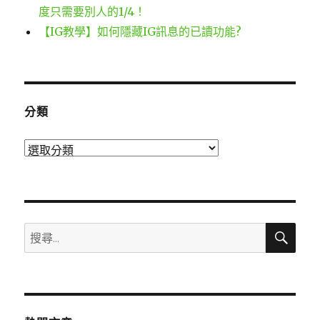
度只需要別人的1/4！
【IG教學】如何隱藏IG訊息的已讀功能?
分類
分
類
搜
搜
尋
尋
關
鍵
字: