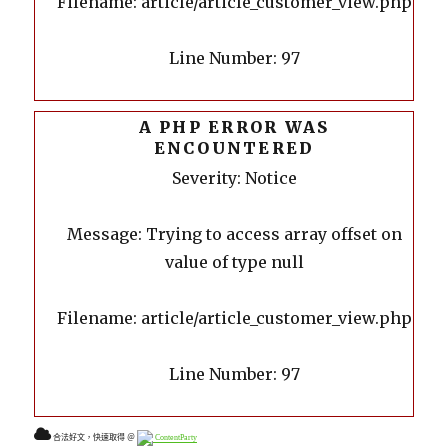
Filename: article/article_customer_view.php
Line Number: 97
A PHP ERROR WAS
ENCOUNTERED
Severity: Notice
Message: Trying to access array offset on
value of type null
Filename: article/article_customer_view.php
Line Number: 97
合法好文，快速取得 ＠
ContentParty