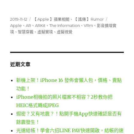
發
分
標
2019-11-12
【 Apple 】蘋果相關
、
【 謠傳 】Rumor
佈
類
籤
Apple
、
AR
、
ARKit
、
The Information
、
VRm
、
影音擴增實
日
境
、
智慧穿戴
、
虛擬實境
、
虛擬視覺
期:
近期文章
新機上架！iPhone 16 發佈會懶人包，價格、賣點
功能！
iPhone相機拍的照片檔案不相容？2秒教你把
HEIC格式轉成JPEG
蝦密？又有地震？！點開手機App快速確認是否有
餘震發生！
光速結帳！學會六招LINE PAY快速開啟，結帳的速