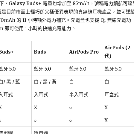
，Galaxy Buds+ 電量也增加至 85mAh，號稱電力續航可達
 可以說是目前市面上輕巧卻又極優異表現的真無線耳機產品，並可透
0mAh 的 11 小時額外電力補充。充電盒也支援 Qi 無線充電功
in 即可使用 1 小時的快速充電能力。
AirPods (2
Buds+
Buds
AirPods Pro
代)
藍牙 5.0
藍牙 5.0
藍牙 5.0
藍牙 5.0
白/ 黑 / 藍
白 / 黑 / 黃
白
白
入耳式
入耳式
半入耳式
耳塞式
X
X
○
X
○
○
○
X
雙單體
單單體