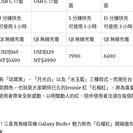
USB C 介面
USB C 介面
面
面
3 分鐘快充
5 分鐘快充
15 分鐘快充
可使用 1 小時
可使用 1 小時
可使用 3 小時
QI 無線充電
QI 無線充電
QI 無線充電
QI 無線充電
USD$149
USD$129
7990
6490
NT$5490
NT$4990
有「琺瑯黑」、「月光白」以及「水玉藍」三種款式，而現在台
款顏色，也就是大家期待已久的
Jennie 紅
「石榴紅」，將為喜
ds+的使用者帶來全新感動，以明豔動人的紅，陪伴使用者沈浸在每個