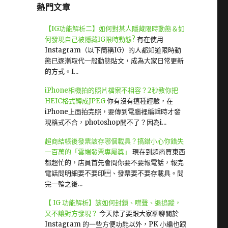
熱門文章
【IG功能解析二】如何對某人隱藏限時動態＆如
何發現自己被隱藏IG限時動態?
有在使用
Instagram（以下簡稱IG）的人都知道限時動
態已逐漸取代一般動態貼文，成為大家日常更新
的方式。I...
iPhone相機拍的照片檔案不相容？2秒教你把
HEIC格式轉成JPEG
你有沒有這種經驗，在
iPhone上面拍完照，要傳到電腦裡編輯時才發
現格式不合，photoshop開不了？因為i...
超商結帳後發票該存哪個載具？搞錯小心你錯失
一百萬的「雲端發票專屬獎」
現在到超商買東西
都超忙的，店員首先會問你要不要報電話，報完
電話問明細要不要印、發票要不要存載具。問
完一輪之後...
【 IG 功能解析】該如何封鎖、噤聲、退追蹤，
又不讓對方發現？
今天除了要跟大家聊聊關於
Instagram 的一些方便功能以外，PK 小編也跟