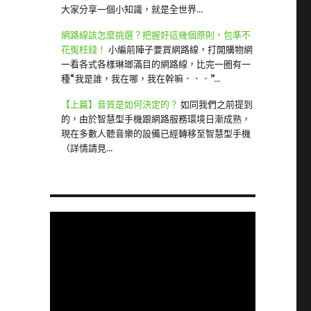
大家分享一個小知識，就是全世界...
網路線該怎麼挑選？把握好這幾個原則，包準不
花冤枉錢！
小編前陣子要買網路線，打開購物網
一看各式各樣琳瑯滿目的網路線，比完一圈有一
種“我是誰，我在哪，我在幹嘛．．．”...
【上篇】音質是如何決定的？
如同我們之前提到
的，由於智慧型手機跟網路服務環境日漸成熟，
現在多數人聽音樂的設備已經轉移至智慧型手機
（詳情請見...