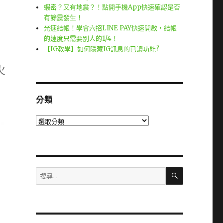
蝦密？又有地震？！點開手機App快速確認是否
有餘震發生！
光速結帳！學會六招LINE PAY快速開啟，結帳
的速度只需要別人的1/4！
【IG教學】如何隱藏IG訊息的已讀功能?
火
分類
分
類
搜
搜
尋
尋
關
鍵
字: