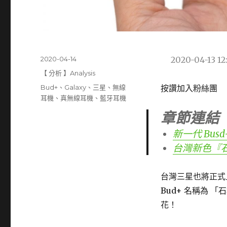
發
2020-04-14
2020-04-13 12:
佈
分
【 分析 】Analysis
日
類
標
Bud+
、
Galaxy
、
三星
、
無線
按讚加入粉絲團
期:
籤
耳機
、
真無線耳機
、
藍牙耳機
章節連結
新一代 Busd
台灣新色『石榴
台灣三星也將正式上市
Bud+ 名稱為
花！