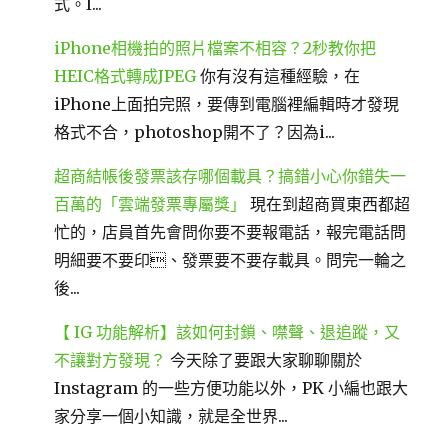
式。I...
iPhone相機拍的照片檔案不相容？2秒教你把
HEIC格式轉成JPEG
你有沒有這種經驗，在
iPhone上面拍完照，要傳到電腦裡編輯時才發現
格式不合，photoshop開不了？因為i...
超商結帳後發票該存哪個載具？搞錯小心你錯失一
百萬的「雲端發票專屬獎」
現在到超商買東西都超
忙的，店員首先會問你要不要報電話，報完電話問
明細要不要印、發票要不要存載具。問完一輪之
後...
【 IG 功能解析】該如何封鎖、噤聲、退追蹤，又
不讓對方發現？
今天除了要跟大家聊聊關於
Instagram 的一些方便功能以外，PK 小編也跟大
家分享一個小知識，就是全世界...