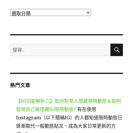
分
類
搜
搜
尋
尋
關
鍵
字:
熱門文章
【IG功能解析二】如何對某人隱藏限時動態＆如何
發現自己被隱藏IG限時動態?
有在使用
Instagram（以下簡稱IG）的人都知道限時動態已
逐漸取代一般動態貼文，成為大家日常更新的方