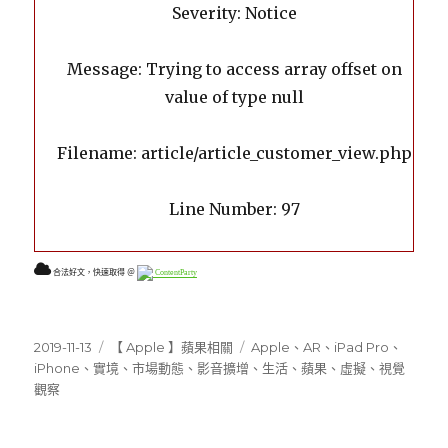
Severity: Notice
Message: Trying to access array offset on
value of type null
Filename: article/article_customer_view.php
Line Number: 97
合法好文，快速取得 ＠
ContentParty
發
分
標
2019-11-13
【 Apple 】蘋果相關
Apple
、
AR
、
iPad Pro
、
佈
類
籤
iPhone
、
實境
、
市場動態
、
影音擴增
、
生活
、
蘋果
、
虛擬
、
視覺
日
觀察
期: