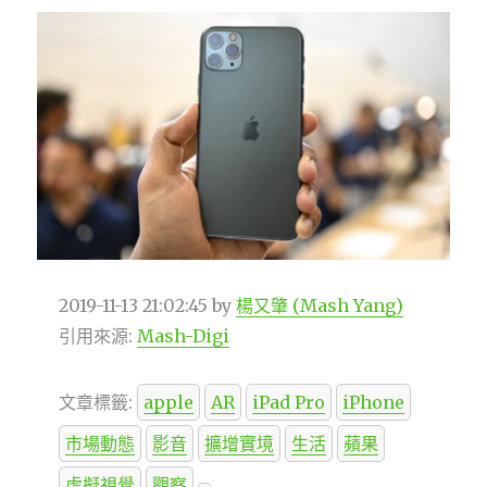
2019-11-13 21:02:45
by
楊又肇 (Mash Yang)
引用來源:
Mash-Digi
文章標籤:
apple
AR
iPad Pro
iPhone
市場動態
影音
擴增實境
生活
蘋果
虛擬視覺
觀察