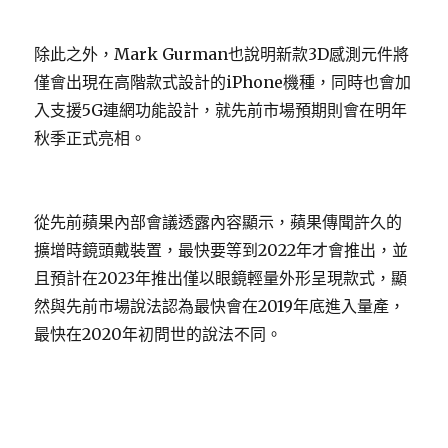
除此之外，Mark Gurman也說明新款3D感測元件將
僅會出現在高階款式設計的iPhone機種，同時也會加
入支援5G連網功能設計，就先前市場預期則會在明年
秋季正式亮相。
從先前蘋果內部會議透露內容顯示，蘋果傳聞許久的
擴增時鏡頭戴裝置，最快要等到2022年才會推出，並
且預計在2023年推出僅以眼鏡輕量外形呈現款式，顯
然與先前市場說法認為最快會在2019年底進入量產，
最快在2020年初問世的說法不同。